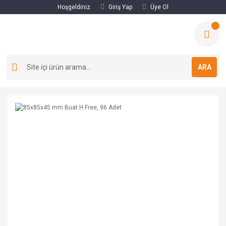
Hoşgeldiniz
Giriş Yap
Üye Ol
ARA