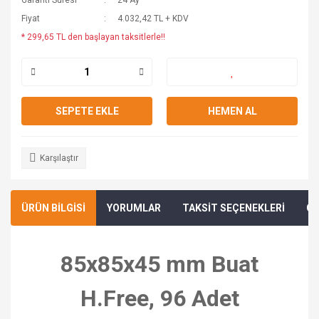
Garanti Süresi
24 Ay
Fiyat
4.032,42 TL + KDV
* 299,65 TL den başlayan taksitlerle!!
SEPETE EKLE
HEMEN AL
Karşılaştır
ÜRÜN BİLGİSİ
YORUMLAR
TAKSİT SEÇENEKLERİ
ÖN
85x85x45 mm Buat
H.Free, 96 Adet