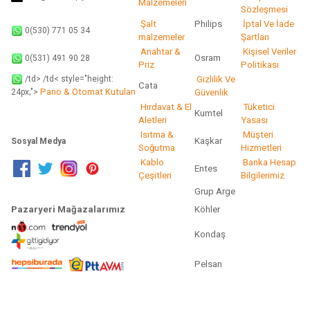
Malzemeleri
Sözleşmesi
Şalt
Philips
İptal Ve İade
0(530) 771 05 34
malzemeler
Şartları
Anahtar &
Kişisel Veriler
Osram
0(531) 491 90 28
Priz
Politikası
/td> /td< style="height:
Gizlilik Ve
Cata
Pano & Otomat Kutuları
Güvenlik
24px;">
Hırdavat & El
Tüketici
Kumtel
Aletleri
Yasası
Isıtma &
Müşteri
Kaşkar
Sosyal Medya
Soğutma
Hizmetleri
Kablo
Banka Hesap
Entes
Çeşitleri
Bilgilerimiz
Grup Arge
Pazaryeri Mağazalarımız
Köhler
Kondaş
Pelsan