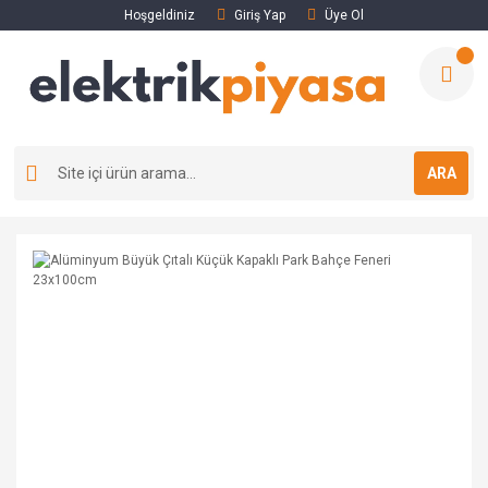
Hoşgeldiniz
Giriş Yap
Üye Ol
ARA