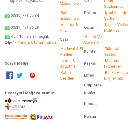
info@elektrikpiyasa.com
Viko
Satış
Malzemeleri
Sözleşmesi
Şalt
Philips
İptal Ve İade
0(530) 771 05 34
malzemeler
Şartları
Anahtar &
Kişisel Veriler
Osram
0(531) 491 90 28
Priz
Politikası
/td> /td< style="height:
Gizlilik Ve
Cata
Pano & Otomat Kutuları
Güvenlik
24px;">
Hırdavat & El
Tüketici
Kumtel
Aletleri
Yasası
Isıtma &
Müşteri
Kaşkar
Sosyal Medya
Soğutma
Hizmetleri
Kablo
Banka Hesap
Entes
Çeşitleri
Bilgilerimiz
Grup Arge
Pazaryeri Mağazalarımız
Köhler
Kondaş
Pelsan