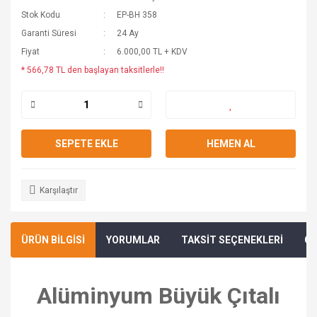
Stok Kodu
EP-BH 358
Garanti Süresi
24 Ay
Fiyat
6.000,00 TL + KDV
* 566,78 TL den başlayan taksitlerle!!
SEPETE EKLE
HEMEN AL
Karşılaştır
ÜRÜN BİLGİSİ
YORUMLAR
TAKSİT SEÇENEKLERİ
ÖN
Alüminyum Büyük Çıtalı