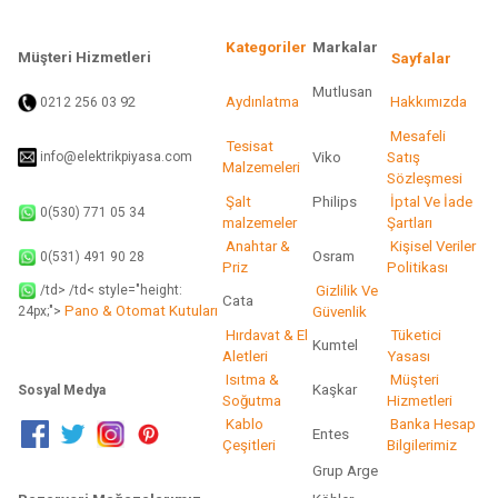
Kategoriler
Markalar
Müşteri Hizmetleri
Sayfalar
Mutlusan
92
Aydınlatma
Hakkımızda
0212 256 03
Gönder
Mesafeli
Tesisat
info@elektrikpiyasa.com
Viko
Satış
Malzemeleri
Sözleşmesi
Şalt
Philips
İptal Ve İade
0(530) 771 05 34
malzemeler
Şartları
Anahtar &
Kişisel Veriler
Osram
0(531) 491 90 28
Priz
Politikası
/td> /td< style="height:
Gizlilik Ve
Cata
Pano & Otomat Kutuları
Güvenlik
24px;">
Hırdavat & El
Tüketici
Kumtel
Aletleri
Yasası
Isıtma &
Müşteri
Kaşkar
Sosyal Medya
Soğutma
Hizmetleri
Kablo
Banka Hesap
Entes
Çeşitleri
Bilgilerimiz
Grup Arge