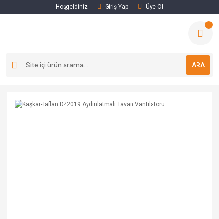
Hoşgeldiniz
Giriş Yap
Üye Ol
ARA