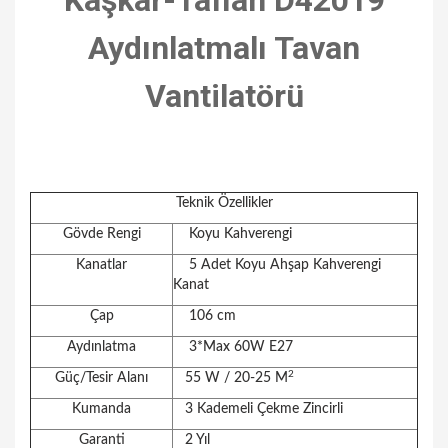
Kaşkar-Taflan D42019
Aydınlatmalı Tavan
Vantilatörü
Teknik Özellikler
Gövde Rengi
Koyu Kahverengi
Kanatlar
5 Adet Koyu Ahşap Kahverengi
Kanat
Çap
106 cm
Aydınlatma
3*Max 60W E27
2
Güç/Tesir Alanı
55 W / 20-25 M
Kumanda
3 Kademeli Çekme Zincirli
Garanti
2 Yıl