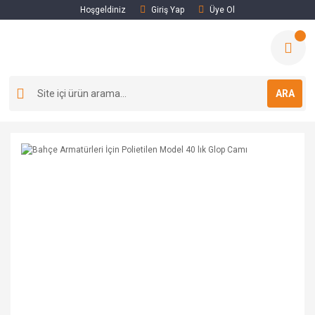
Hoşgeldiniz
Giriş Yap
Üye Ol
ARA