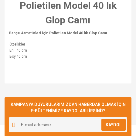
Polietilen Model 40 lık
Glop Camı
Bahçe Armatürleri İçin Polietilen Model 40 lık Glop Camı
Özellikler
En:
40 cm
Boy
40 cm
Bu ürünün fiyat bilgisi, resim, ürün açıklamalarında ve diğer
konularda yetersiz gördüğünüz noktaları öneri formunu
Bu ürüne ilk yorumu siz yapın!
kullanarak tarafımıza iletebilirsiniz.
Görüş ve önerileriniz için teşekkür ederiz.
KAMPANYA DUYURULARIMIZDAN HABERDAR OLMAK İÇİN
E-BÜLTENİMİZE KAYDOLABİLİRSİNİZ!
Yorum Yaz
Ürün resmi kalitesiz, bozuk veya görüntülenemiyor.
KAYDOL
Ürün açıklamasında eksik bilgiler bulunuyor.
Ürün bilgilerinde hatalar bulunuyor.