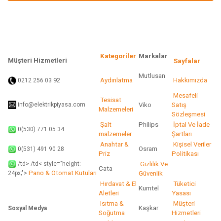
Ürün fiyatı diğer sitelerden daha pahalı.
Bu ürüne benzer farklı alternatifler olmalı.
Kategoriler
Markalar
Müşteri Hizmetleri
Sayfalar
Mutlusan
92
Aydınlatma
Hakkımızda
0212 256 03
Gönder
Mesafeli
Tesisat
info@elektrikpiyasa.com
Viko
Satış
Malzemeleri
Sözleşmesi
Şalt
Philips
İptal Ve İade
0(530) 771 05 34
malzemeler
Şartları
Anahtar &
Kişisel Veriler
Osram
0(531) 491 90 28
Priz
Politikası
/td> /td< style="height:
Gizlilik Ve
Cata
Pano & Otomat Kutuları
Güvenlik
24px;">
Hırdavat & El
Tüketici
Kumtel
Aletleri
Yasası
Isıtma &
Müşteri
Kaşkar
Sosyal Medya
Soğutma
Hizmetleri