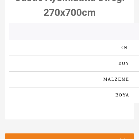
270x700cm
EN:
BOY
MALZEME
BOYA
Bu ürünün fiyat bilgisi, resim, ürün açıklamalarında ve diğer
konularda yetersiz gördüğünüz noktaları öneri formunu
Bu ürüne ilk yorumu siz yapın!
kullanarak tarafımıza iletebilirsiniz.