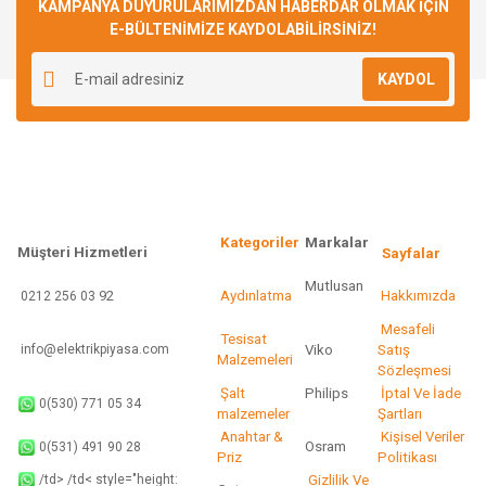
Görüş ve önerileriniz için teşekkür ederiz.
KAMPANYA DUYURULARIMIZDAN HABERDAR OLMAK İÇİN
E-BÜLTENİMİZE KAYDOLABİLİRSİNİZ!
Yorum Yaz
Ürün resmi kalitesiz, bozuk veya görüntülenemiyor.
KAYDOL
Ürün açıklamasında eksik bilgiler bulunuyor.
Ürün bilgilerinde hatalar bulunuyor.
Ürün fiyatı diğer sitelerden daha pahalı.
Bu ürüne benzer farklı alternatifler olmalı.
Kategoriler
Markalar
Müşteri Hizmetleri
Sayfalar
Mutlusan
92
Aydınlatma
Hakkımızda
0212 256 03
Gönder
Mesafeli
Tesisat
info@elektrikpiyasa.com
Viko
Satış
Malzemeleri
Sözleşmesi
Şalt
Philips
İptal Ve İade
0(530) 771 05 34
malzemeler
Şartları
Anahtar &
Kişisel Veriler
Osram
0(531) 491 90 28
Priz
Politikası
/td> /td< style="height:
Gizlilik Ve