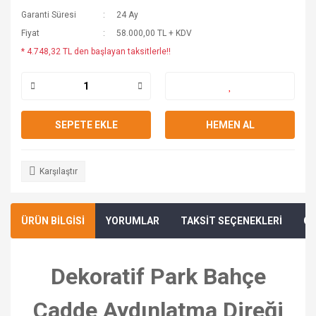
Garanti Süresi
24 Ay
Fiyat
58.000,00 TL + KDV
* 4.748,32 TL den başlayan taksitlerle!!
SEPETE EKLE
HEMEN AL
Karşılaştır
ÜRÜN BİLGİSİ
YORUMLAR
TAKSİT SEÇENEKLERİ
ÖN
Dekoratif Park Bahçe
Cadde Aydınlatma Direği