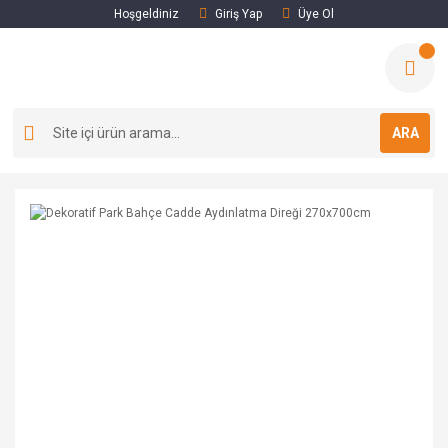
Hoşgeldiniz
Giriş Yap
Üye Ol
ARA