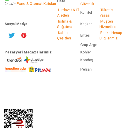
Cata
Pano & Otomat Kutuları
Güvenlik
24px;">
Hırdavat & El
Tüketici
Kumtel
Aletleri
Yasası
Isıtma &
Müşteri
Kaşkar
Sosyal Medya
Soğutma
Hizmetleri
Kablo
Banka Hesap
Entes
Çeşitleri
Bilgilerimiz
Grup Arge
Pazaryeri Mağazalarımız
Köhler
Kondaş
Pelsan