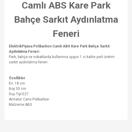
Camlı ABS Kare Park
Bahçe Sarkıt Aydınlatma
Feneri
ElektrikPiyasa Polikarbon Camlı ABS Kare Park Bahçe Sarkıt
Aydınlatma Feneri
Park, bahçe ve sokaklarda kullanıma uygun 1.ci kalite yerli üretim
sarkıt aydınlatma feneri
Özellikler
En: 18 cm
Boy:55 cm
Duy Tipi:E27
Armatür Camı:Polikarbon
Malzeme:ABS
Bu ürünün fiyat bilgisi, resim, ürün açıklamalarında ve diğer
konularda yetersiz gördüğünüz noktaları öneri formunu
Bu ürüne ilk yorumu siz yapın!