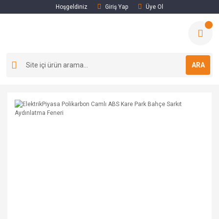
Hoşgeldiniz
Giriş Yap
Üye Ol
ARA