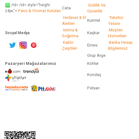
/td> /td< style="height:
Gizlilik Ve
Cata
Pano & Otomat Kutuları
Güvenlik
24px;">
Hırdavat & El
Tüketici
Kumtel
Aletleri
Yasası
Isıtma &
Müşteri
Kaşkar
Sosyal Medya
Soğutma
Hizmetleri
Kablo
Banka Hesap
Entes
Çeşitleri
Bilgilerimiz
Grup Arge
Pazaryeri Mağazalarımız
Köhler
Kondaş
Pelsan