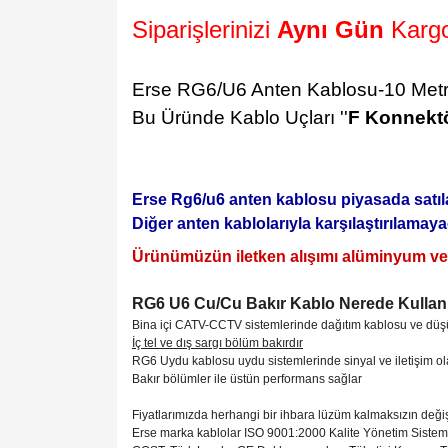
Siparişlerinizi
Aynı Gün
Kargo
Erse RG6/U6 Anten Kablosu-10 Met
Bu Üründe Kablo Uçları ''
F Konnekt
Erse Rg6/u6 anten kablosu piyasada satı
Diğer anten kablolarıyla karşılaştırılama
Ürünümüzün iletken alışımı alüminyum ve
RG6 U6 Cu/Cu
Bakır Kablo Nerede Kullanı
Bina içi CATV-CCTV sistemlerinde dağıtım kablosu ve düşük
İç tel ve dış sargı bölüm bakırdır
RG6 Uydu kablosu uydu sistemlerinde sinyal ve iletişim ola
Bakır bölümler ile üstün performans sağlar
Fiyatlarımızda herhangi bir ihbara lüzüm kalmaksızın değ
Erse marka kablolar ISO 9001:2000 Kalite Yönetim Sistem