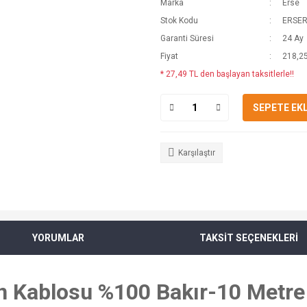
Marka
Erse
Stok Kodu
ERSE
Garanti Süresi
24 Ay
Fiyat
218,25
* 27,49 TL den başlayan taksitlerle!!
SEPETE EK
Karşılaştır
YORUMLAR
TAKSİT SEÇENEKLERİ
 Kablosu %100 Bakır-10 Metre 