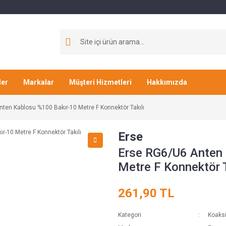
ler
Markalar
Müşteri Hizmetleri
Hakkımızda
ten Kablosu %100 Bakır-10 Metre F Konnektör Takılı
Erse
Erse RG6/U6 Anten 
Metre F Konnektör T
261,90 TL
Kategori
Koaksi