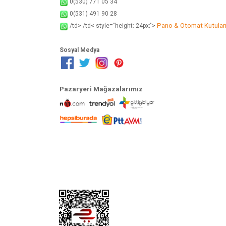
0(530) 771 05 34
0(531) 491 90 28
Pano & Otomat Kutular
/td> /td< style="height: 24px;">
Sosyal Medya
Pazaryeri Mağazalarımız