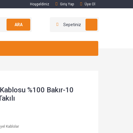
Hoşgeldiniz
Giriş Yap
Üye Ol
ARA
Sepetiniz
Kablosu %100 Bakır-10
akılı
yel Kablolar