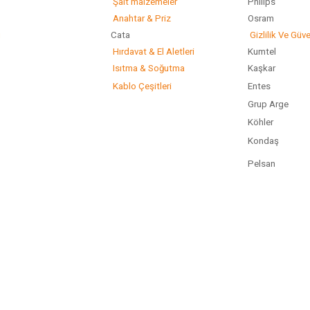
Şalt malzemeler
Philip
Anahtar & Priz
Osram
ı
Cata
Gizlilik Ve Güve
Hırdavat & El Aletleri
Kumtel
Isıtma & Soğutma
Kaşkar
Kablo Çeşitleri
Entes
Grup Arge
Köhler
Kondaş
Pelsan