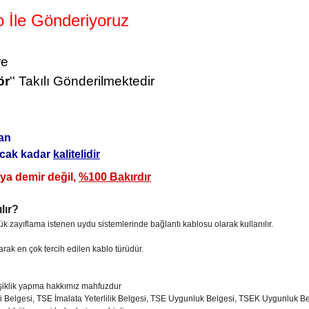
 İle Gönderiyoruz
re
ör
'' Takılı Gönderilmektedir
lan
yacak kadar
kalitelidir
ya demir değil,
%100 Bakırdır
lır?
 zayıflama istenen uydu sistemlerinde bağlantı kablosu olarak kullanılır.
rak en çok tercih edilen kablo türüdür.
işiklik yapma hakkımız mahfuzdur
i Belgesi, TSE İmalata Yeterlilik Belgesi, TSE Uygunluk Belgesi, TSEK Uygunluk 