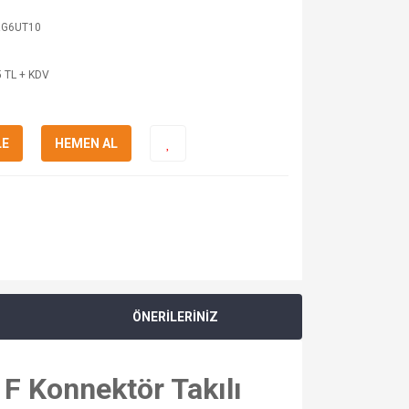
RG6UT10
 TL + KDV
LE
HEMEN AL
ÖNERİLERİNİZ
F Konnektör Takılı