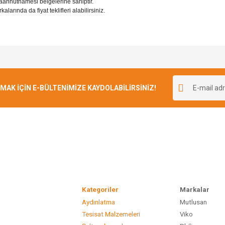
ahhütnamesi belgelerine sahiptir.
rında da fiyat teklifleri alabilirsiniz.
e diğer konularda yetersiz gördüğünüz noktaları öneri formunu kullanarak tarafımı
Bu ürüne ilk yorumu siz yapın!
r.
K İÇİN E-BÜLTENİMİZE KAYDOLABİLİRSİNİZ!
Yorum Yaz
Kategoriler
Marka
Aydınlatma
Mutlusan
Gönder
Tesisat Malzemeleri
Viko