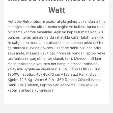
Watt
Hottable Retro ısıtıcılı masalar alışıla gelmiş yukarıdan ısıtma
mantığının aksine alttan ısıtma sağlar ve kullanıcılarına farklı
bir ısıtma konforu yaşatırlar. Açık ve kapalı tüm balkon, kış
bahçesi, teras gibi alanlarda rahatlıkla kullanılabilir. Elektrik
ile çalışan bu masalar kurulum istemez hemen prize takılıp
çalıştırılabilir. Ayrıca gövdesi üzerinde dahili bulunan prizi
sayesinde, masada vakit geçirirken bir yandan laptop veya
telefonlarınızı şarj etmenize olanak tanır. Mevcut mdf lam
masa tablalarının yanı sıra her hangi bir masa tablasına
kolaylıkla uygulama yapılabilir. TEKNİK ÖZELLİKLER Güç:
1900W · Ebatlar: 45x45X73 cm ·(Tablasız) Renk: Siyah ·
Ağırlık: 12.6 Kg · Akım: 6,0 A · 360 Derece Güvenli Isınma
Dahili Priz (Telefon, Laptop Şarj edebilme) Tüm açık ve
kapalı alanlarda kullanılabilir
Bu ürünün fiyat bilgisi, resim, ürün açıklamalarında ve diğer
konularda yetersiz gördüğünüz noktaları öneri formunu