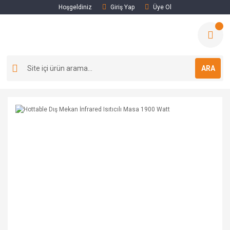
Hoşgeldiniz
Giriş Yap
Üye Ol
ARA