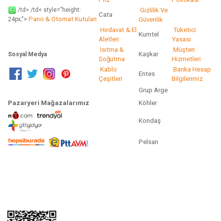
/td> /td< style="height:
Gizlilik Ve
Cata
Pano & Otomat Kutuları
Güvenlik
24px;">
Hırdavat & El
Tüketici
Kumtel
Aletleri
Yasası
Isıtma &
Müşteri
Kaşkar
Sosyal Medya
Soğutma
Hizmetleri
Kablo
Banka Hesap
Entes
Çeşitleri
Bilgilerimiz
Grup Arge
Pazaryeri Mağazalarımız
Köhler
Kondaş
Pelsan