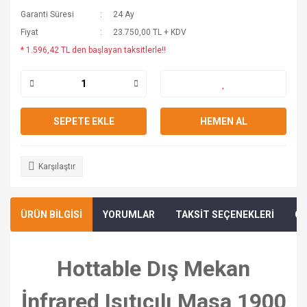
Garanti Süresi
24 Ay
Fiyat
23.750,00 TL + KDV
* 1.596,42 TL den başlayan taksitlerle!!
SEPETE EKLE
HEMEN AL
Karşılaştır
ÜRÜN BİLGİSİ
YORUMLAR
TAKSİT SEÇENEKLERİ
ÖN
Hottable Dış Mekan
İnfrared Isıtıcılı Masa 1900