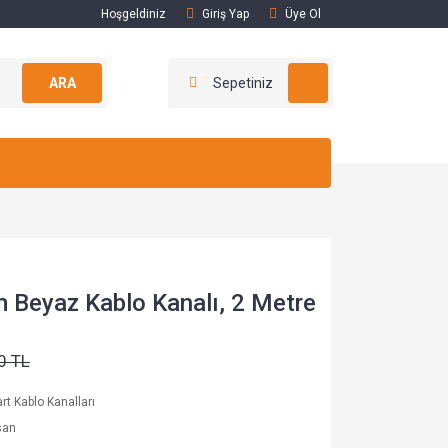
Hoşgeldiniz
Giriş Yap
Üye Ol
ARA
Sepetiniz
Beyaz Kablo Kanalı, 2 Metre
0 TL
rt Kablo Kanalları
san