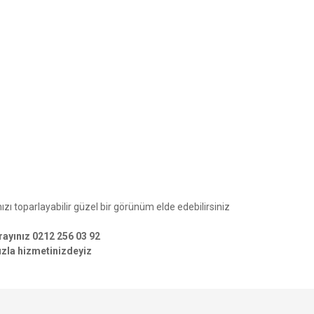
nızı toparlayabilir güzel bir görünüm elde edebilirsiniz
 arayınız 0212 256 03 92
uzla hizmetinizdeyiz
e diğer konularda yetersiz gördüğünüz noktaları öneri formunu kullanarak tarafımı