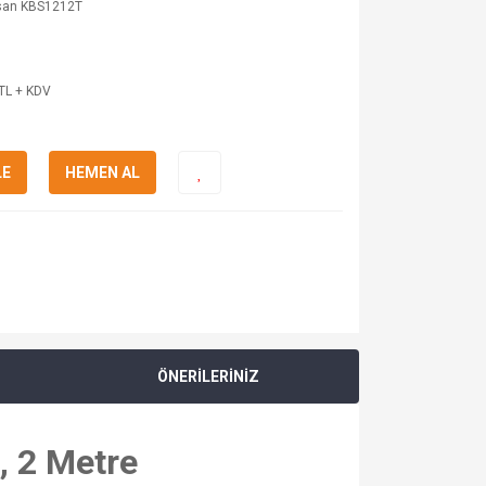
san KBS1212T
TL + KDV
LE
HEMEN AL
ÖNERİLERİNİZ
, 2 Metre