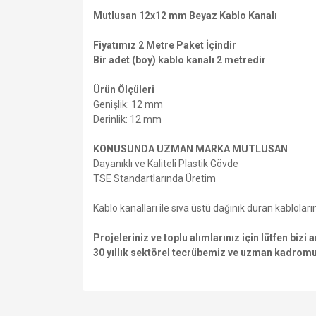
Mutlusan 12x12 mm Beyaz Kablo Kanalı
Fiyatımız 2 Metre Paket İçindir
Bir adet (boy) kablo kanalı 2 metredir
Ürün Ölçüleri
Genişlik: 12 mm
Derinlik: 12 mm
KONUSUNDA UZMAN MARKA MUTLUSAN
Dayanıklı ve Kaliteli Plastik Gövde
TSE Standartlarında Üretim
Kablo kanalları ile sıva üstü dağınık duran kabloları
Projeleriniz ve toplu alımlarınız için lütfen bizi
30 yıllık sektörel tecrübemiz ve uzman kadrom
Bu ürünün fiyat bilgisi, resim, ürün açıklamalarında v
Görüş ve önerileriniz için teşekkür ederiz.