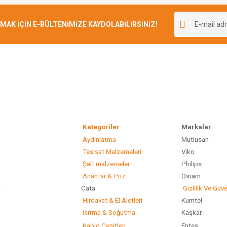
Bu ürüne ilk yorumu siz yapın!
r.
K İÇİN E-BÜLTENİMİZE KAYDOLABİLİRSİNİZ!
Yorum Yaz
Kategoriler
Marka
Aydınlatma
Mutlusan
Gönder
Tesisat Malzemeleri
Viko
Şalt malzemeler
Philip
Anahtar & Priz
Osram
ı
Cata
Gizlilik Ve Güve
Hırdavat & El Aletleri
Kumtel
Isıtma & Soğutma
Kaşkar
Kablo Çeşitleri
Entes