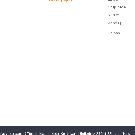
Grup Arge
Köhler
Kondaş
Pelsan
rikpiyasa.com © Tüm hakları saklıdır. Kredi kartı bilgileriniz 256bit SSL sertifikası i