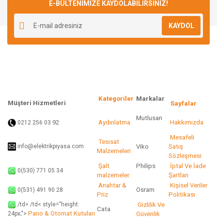
E-BÜLTENİMİZE KAYDOLABİLİRSİNİZ!
Yorum Yaz
Ürün resmi kalitesiz, bozuk veya görüntülenemiyor.
KAYDOL
Ürün açıklamasında eksik bilgiler bulunuyor.
Ürün bilgilerinde hatalar bulunuyor.
Ürün fiyatı diğer sitelerden daha pahalı.
Bu ürüne benzer farklı alternatifler olmalı.
Kategoriler
Markalar
Müşteri Hizmetleri
Sayfalar
Mutlusan
92
Aydınlatma
Hakkımızda
0212 256 03
Gönder
Mesafeli
Tesisat
info@elektrikpiyasa.com
Viko
Satış
Malzemeleri
Sözleşmesi
Şalt
Philips
İptal Ve İade
0(530) 771 05 34
malzemeler
Şartları
Anahtar &
Kişisel Veriler
Osram
0(531) 491 90 28
Priz
Politikası
/td> /td< style="height:
Gizlilik Ve
Cata
Pano & Otomat Kutuları
Güvenlik
24px;">