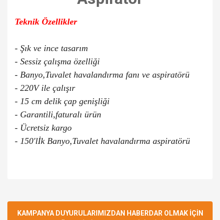
Teknik Özellikler
- Şık ve ince tasarım
- Sessiz çalışma özelliği
- Banyo,Tuvalet havalandırma fanı ve aspiratörü
- 220V ile çalışır
- 15 cm delik çap genişliği
- Garantili,faturalı ürün
- Ücretsiz kargo
-
150'lİk Banyo,Tuvalet havalandırma aspiratörü
Bu ürünün fiyat bilgisi, resim, ürün açıklamalarında ve diğer
konularda yetersiz gördüğünüz noktaları öneri formunu
Bu ürüne ilk yorumu siz yapın!
kullanarak tarafımıza iletebilirsiniz.
Görüş ve önerileriniz için teşekkür ederiz.
KAMPANYA DUYURULARIMIZDAN HABERDAR OLMAK İÇİN