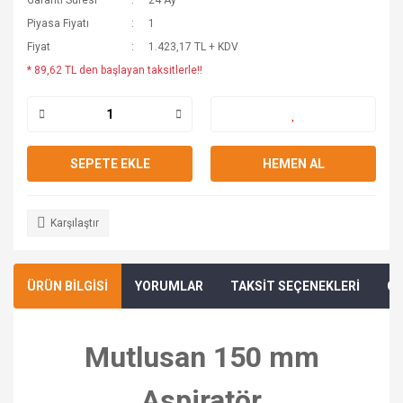
Garanti Süresi
24 Ay
Piyasa Fiyatı
1
Fiyat
1.423,17 TL + KDV
* 89,62 TL den başlayan taksitlerle!!
SEPETE EKLE
HEMEN AL
Karşılaştır
ÜRÜN BİLGİSİ
YORUMLAR
TAKSİT SEÇENEKLERİ
ÖN
Mutlusan 150 mm
Aspiratör