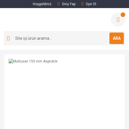
Hoşgeldiniz
Giriş Yap
Üye Ol
ARA