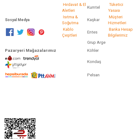
Hırdavat & El
Tüketici
Kumtel
Aletleri
Yasası
Isıtma &
Müşteri
Kaşkar
Sosyal Medya
Soğutma
Hizmetleri
Kablo
Banka Hesap
Entes
Çeşitleri
Bilgilerimiz
Grup Arge
Pazaryeri Mağazalarımız
Köhler
Kondaş
Pelsan