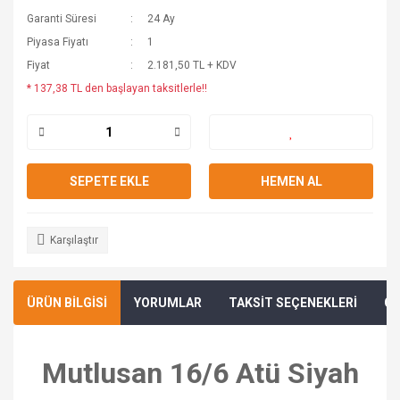
Garanti Süresi
24 Ay
Piyasa Fiyatı
1
Fiyat
2.181,50 TL + KDV
* 137,38 TL den başlayan taksitlerle!!
SEPETE EKLE
HEMEN AL
Karşılaştır
ÜRÜN BİLGİSİ
YORUMLAR
TAKSİT SEÇENEKLERİ
ÖN
Mutlusan 16/6 Atü Siyah