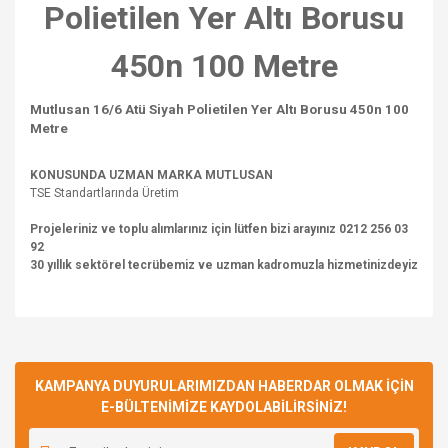
Polietilen Yer Altı Borusu
450n 100 Metre
Mutlusan 16/6 Atü Siyah Polietilen Yer Altı Borusu 450n 100
Metre
KONUSUNDA UZMAN MARKA MUTLUSAN
TSE Standartlarında Üretim
Projeleriniz ve toplu alımlarınız için lütfen bizi arayınız 0212 256 03
92
30 yıllık sektörel tecrübemiz ve uzman kadromuzla hizmetinizdeyiz
Bu ürünün fiyat bilgisi, resim, ürün açıklamalarında ve diğer
konularda yetersiz gördüğünüz noktaları öneri formunu
Bu ürüne ilk yorumu siz yapın!
kullanarak tarafımıza iletebilirsiniz.
Görüş ve önerileriniz için teşekkür ederiz.
KAMPANYA DUYURULARIMIZDAN HABERDAR OLMAK İÇİN
E-BÜLTENİMİZE KAYDOLABİLİRSİNİZ!
Yorum Yaz
Ürün resmi kalitesiz, bozuk veya görüntülenemiyor.