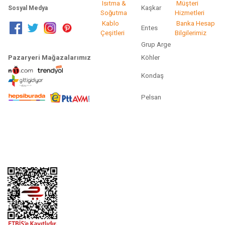
Isıtma &
Müşteri
Kaşkar
Sosyal Medya
Soğutma
Hizmetleri
Kablo
Banka Hesap
Entes
Çeşitleri
Bilgilerimiz
Grup Arge
Pazaryeri Mağazalarımız
Köhler
Kondaş
Pelsan