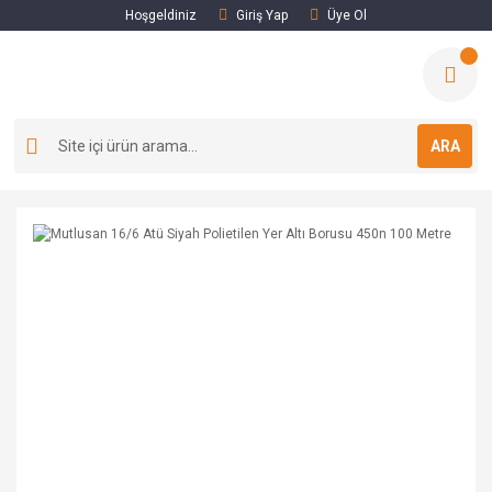
Hoşgeldiniz
Giriş Yap
Üye Ol
ARA