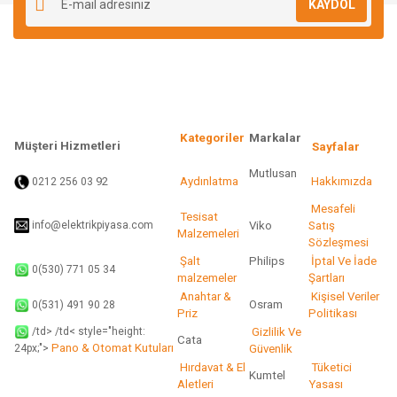
KAYDOL
Ürün açıklamasında eksik bilgiler bulunuyor.
Ürün bilgilerinde hatalar bulunuyor.
Ürün fiyatı diğer sitelerden daha pahalı.
Bu ürüne benzer farklı alternatifler olmalı.
Kategoriler
Markalar
Müşteri Hizmetleri
Sayfalar
Mutlusan
92
Aydınlatma
Hakkımızda
0212 256 03
Gönder
Mesafeli
Tesisat
info@elektrikpiyasa.com
Viko
Satış
Malzemeleri
Sözleşmesi
Şalt
Philips
İptal Ve İade
0(530) 771 05 34
malzemeler
Şartları
Anahtar &
Kişisel Veriler
Osram
0(531) 491 90 28
Priz
Politikası
/td> /td< style="height:
Gizlilik Ve
Cata
Pano & Otomat Kutuları
Güvenlik
24px;">
Hırdavat & El
Tüketici
Kumtel
Aletleri
Yasası