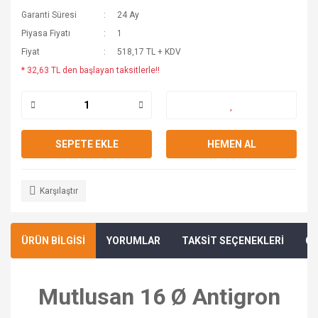
Garanti Süresi
24 Ay
Piyasa Fiyatı
1
Fiyat
518,17 TL + KDV
* 32,63 TL den başlayan taksitlerle!!
SEPETE EKLE
HEMEN AL
Karşılaştır
ÜRÜN BİLGİSİ
YORUMLAR
TAKSİT SEÇENEKLERİ
ÖN
Mutlusan 16 Ø Antigron