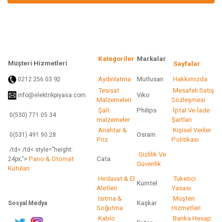
Ürün bilgilerinde hatalar bulunuyor.
Ürün fiyatı diğer sitelerden daha pahalı.
Bu ürüne benzer farklı alternatifler olmalı.
Kategoriler
Markalar
Müşteri Hizmetleri
Sayfalar
92
Aydınlatma
Mutlusan
Hakkımızda
0212 256 03
Tesisat
Mesafeli Satış
Viko
info@elektrikpiyasa.com
Gönder
Malzemeleri
Sözleşmesi
Şalt
Philips
İptal Ve İade
0(530) 771 05 34
malzemeler
Şartları
Anahtar &
Kişisel Veriler
Osram
0(531) 491 90 28
Priz
Politikası
/td> /td< style="height:
Gizlilik Ve
Pano & Otomat
Cata
24px;">
Güvenlik
Kutuları
Hırdavat & El
Tüketici
Kumtel
Aletleri
Yasası
Isıtma &
Müşteri
Kaşkar
Sosyal Medya
Soğutma
Hizmetleri
Kablo
Banka Hesap