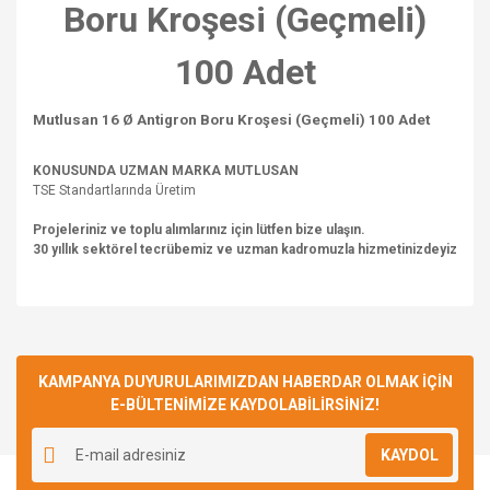
Boru Kroşesi (Geçmeli)
100 Adet
Mutlusan 16 Ø Antigron Boru Kroşesi (Geçmeli) 100 Adet
KONUSUNDA UZMAN MARKA MUTLUSAN
TSE Standartlarında Üretim
Projeleriniz ve toplu alımlarınız için lütfen bize ulaşın.
30 yıllık sektörel tecrübemiz ve uzman kadromuzla hizmetinizdeyiz
Bu ürünün fiyat bilgisi, resim, ürün açıklamalarında ve diğer
konularda yetersiz gördüğünüz noktaları öneri formunu
Bu ürüne ilk yorumu siz yapın!
kullanarak tarafımıza iletebilirsiniz.
Görüş ve önerileriniz için teşekkür ederiz.
KAMPANYA DUYURULARIMIZDAN HABERDAR OLMAK İÇİN
E-BÜLTENİMİZE KAYDOLABİLİRSİNİZ!
Yorum Yaz
Ürün resmi kalitesiz, bozuk veya görüntülenemiyor.
KAYDOL
Ürün açıklamasında eksik bilgiler bulunuyor.