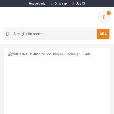
Hoşgeldiniz
Giriş Yap
Üye Ol
ARA