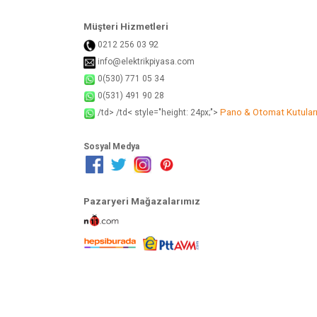
Müşteri Hizmetleri
92
0212 256 03
info@elektrikpiyasa.com
0(530) 771 05 34
0(531) 491 90 28
Pano & Otomat Kutular
/td> /td< style="height: 24px;">
Sosyal Medya
Pazaryeri Mağazalarımız