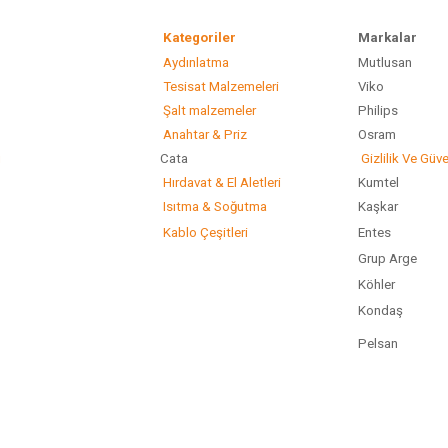
Kategoriler
Marka
Aydınlatma
Mutlusan
Gönder
Tesisat Malzemeleri
Viko
Şalt malzemeler
Philip
Anahtar & Priz
Osram
ı
Cata
Gizlilik Ve Güve
Hırdavat & El Aletleri
Kumtel
Isıtma & Soğutma
Kaşkar
Kablo Çeşitleri
Entes
Grup Arge
Köhler
Kondaş
Pelsan