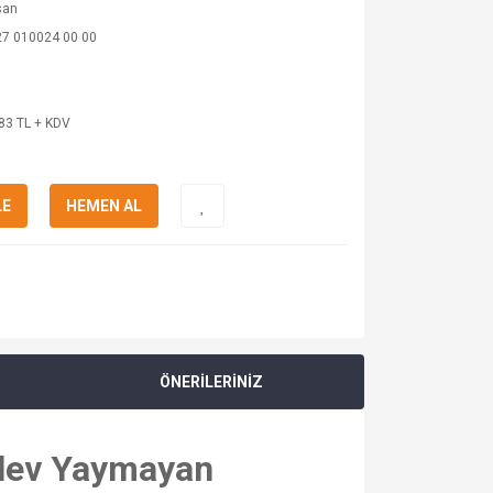
san
27 010024 00 00
83 TL + KDV
LE
HEMEN AL
ÖNERİLERİNİZ
Alev Yaymayan