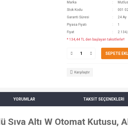
Marka
Mutlu
Stok Kodu
001 0
Garanti Süresi
24 Ay
Piyasa Fiyatı
1
Fiyat
2.134,
* 134,44 TL den başlayan taksitlerle!!
SEPETE EK
Karşılaştır
YORUMLAR
TAKSİT SEÇENEKLERİ
lü Sıva Altı W Otomat Kutusu, 