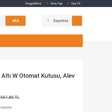
Hoşgeldiniz
Giriş Yap
Üye Ol
ARA
Sepetiniz
 Altı W Otomat Kutusu, Alev
.561,80 TL
a Kutuları