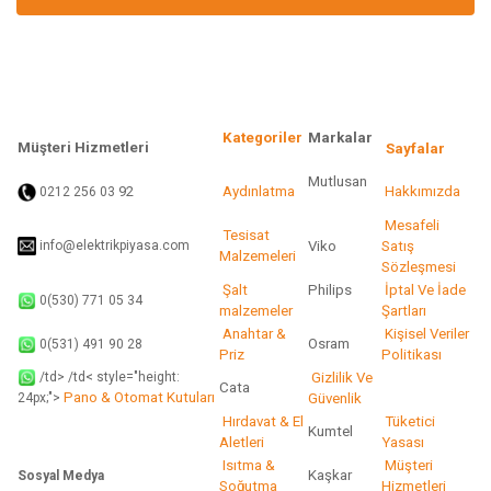
Ürün bilgilerinde hatalar bulunuyor.
Ürün fiyatı diğer sitelerden daha pahalı.
Bu ürüne benzer farklı alternatifler olmalı.
Kategoriler
Markalar
Müşteri Hizmetleri
Sayfalar
Mutlusan
92
Aydınlatma
Hakkımızda
0212 256 03
Gönder
Mesafeli
Tesisat
info@elektrikpiyasa.com
Viko
Satış
Malzemeleri
Sözleşmesi
Şalt
Philips
İptal Ve İade
0(530) 771 05 34
malzemeler
Şartları
Anahtar &
Kişisel Veriler
Osram
0(531) 491 90 28
Priz
Politikası
/td> /td< style="height:
Gizlilik Ve
Cata
Pano & Otomat Kutuları
Güvenlik
24px;">
Hırdavat & El
Tüketici
Kumtel
Aletleri
Yasası
Isıtma &
Müşteri
Kaşkar
Sosyal Medya
Soğutma
Hizmetleri