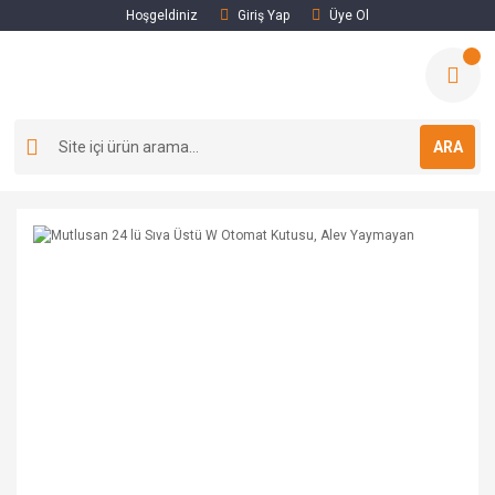
Hoşgeldiniz
Giriş Yap
Üye Ol
ARA