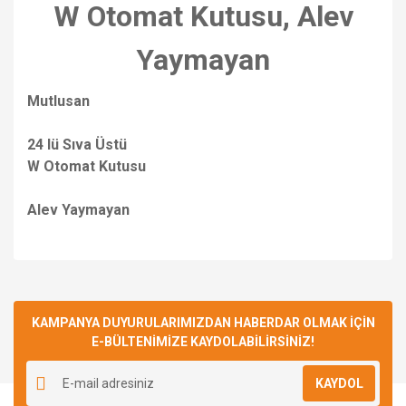
W Otomat Kutusu, Alev
Yaymayan
Mutlusan
24 lü Sıva Üstü
W Otomat Kutusu
Alev Yaymayan
Bu ürünün fiyat bilgisi, resim, ürün açıklamalarında ve diğer
konularda yetersiz gördüğünüz noktaları öneri formunu
Bu ürüne ilk yorumu siz yapın!
kullanarak tarafımıza iletebilirsiniz.
Görüş ve önerileriniz için teşekkür ederiz.
KAMPANYA DUYURULARIMIZDAN HABERDAR OLMAK İÇİN
E-BÜLTENİMİZE KAYDOLABİLİRSİNİZ!
Yorum Yaz
Ürün resmi kalitesiz, bozuk veya görüntülenemiyor.
KAYDOL
Ürün açıklamasında eksik bilgiler bulunuyor.