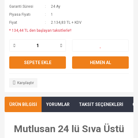
Garanti Süresi
24 Ay
Piyasa Fiyatı
1
Fiyat
2.134,83 TL + KDV
* 134,44 TL den başlayan taksitlerle!!
SEPETE EKLE
HEMEN AL
Karşılaştır
ÜRÜN BİLGİSİ
YORUMLAR
TAKSİT SEÇENEKLERİ
ÖN
Mutlusan 24 lü Sıva Üstü