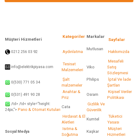
Ürün bilgilerinde hatalar bulunuyor.
Ürün fiyatı diğer sitelerden daha pahalı.
Bu ürüne benzer farklı alternatifler olmalı.
Kategoriler
Markalar
Müşteri Hizmetleri
Sayfalar
Mutlusan
92
Aydınlatma
Hakkımızda
0212 256 03
Gönder
Mesafeli
Tesisat
info@elektrikpiyasa.com
Viko
Satış
Malzemeleri
Sözleşmesi
Şalt
Philips
İptal Ve İade
0(530) 771 05 34
malzemeler
Şartları
Anahtar &
Kişisel Veriler
Osram
0(531) 491 90 28
Priz
Politikası
/td> /td< style="height:
Gizlilik Ve
Cata
Pano & Otomat Kutuları
Güvenlik
24px;">
Hırdavat & El
Tüketici
Kumtel
Aletleri
Yasası
Isıtma &
Müşteri
Kaşkar
Sosyal Medya
Soğutma
Hizmetleri