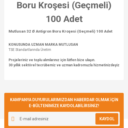
Boru Kroşesi (Geçmeli)
100 Adet
Mutlusan 32 Ø Antigron Boru Kroşesi (Geçmeli) 100 Adet
KONUSUNDA UZMAN MARKA MUTLUSAN
TSE Standartlarında Üretim
Projeleriniz ve toplu alımlarınız için lütfen bize ulaşın.
30 yıllık sektörel tecrübemiz ve uzman kadromuzla hizmetinizdeyiz
Bu ürünün fiyat bilgisi, resim, ürün açıklamalarında ve diğer
konularda yetersiz gördüğünüz noktaları öneri formunu
Bu ürüne ilk yorumu siz yapın!
kullanarak tarafımıza iletebilirsiniz.
Görüş ve önerileriniz için teşekkür ederiz.
KAMPANYA DUYURULARIMIZDAN HABERDAR OLMAK İÇİN
E-BÜLTENİMİZE KAYDOLABİLİRSİNİZ!
Yorum Yaz
Ürün resmi kalitesiz, bozuk veya görüntülenemiyor.
KAYDOL
Ürün açıklamasında eksik bilgiler bulunuyor.