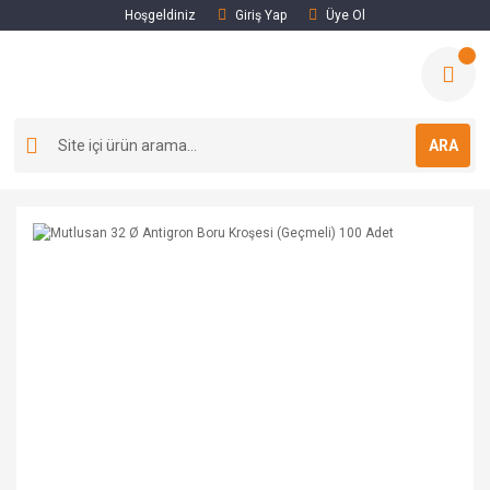
Hoşgeldiniz
Giriş Yap
Üye Ol
ARA