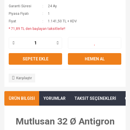
Garanti Süresi
24 Ay
Piyasa Fiyatı
1
Fiyat
1.141,50 TL + KDV
* 71,89 TL den başlayan taksitlerle!!
SEPETE EKLE
HEMEN AL
Karşılaştır
ÜRÜN BİLGİSİ
YORUMLAR
TAKSİT SEÇENEKLERİ
ÖN
Mutlusan 32 Ø Antigron