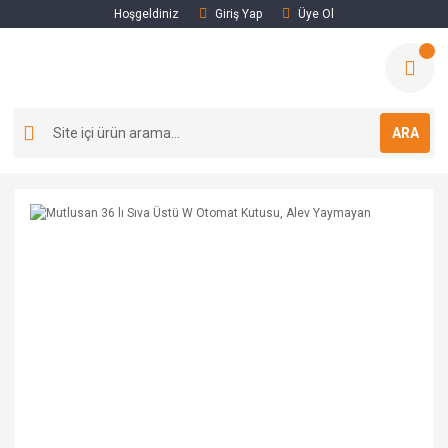
Hoşgeldiniz
Giriş Yap
Üye Ol
ARA