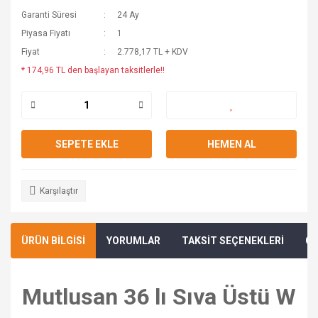
Garanti Süresi
24 Ay
Piyasa Fiyatı
1
Fiyat
2.778,17 TL + KDV
* 174,96 TL den başlayan taksitlerle!!
SEPETE EKLE
HEMEN AL
Karşılaştır
ÜRÜN BİLGİSİ
YORUMLAR
TAKSİT SEÇENEKLERİ
ÖN
Mutlusan 36 lı Sıva Üstü W