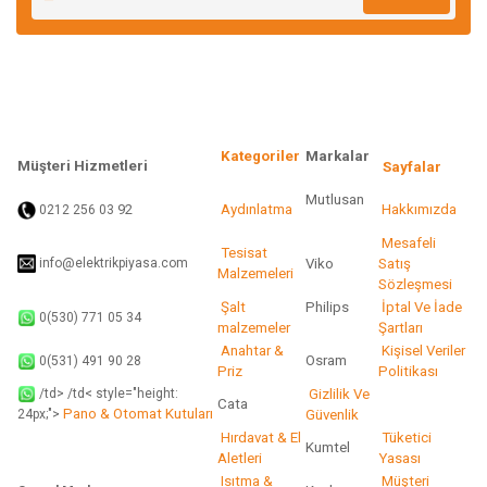
Ürün açıklamasında eksik bilgiler bulunuyor.
Ürün bilgilerinde hatalar bulunuyor.
Ürün fiyatı diğer sitelerden daha pahalı.
Bu ürüne benzer farklı alternatifler olmalı.
Kategoriler
Markalar
Müşteri Hizmetleri
Sayfalar
Mutlusan
92
Aydınlatma
Hakkımızda
0212 256 03
Gönder
Mesafeli
Tesisat
info@elektrikpiyasa.com
Viko
Satış
Malzemeleri
Sözleşmesi
Şalt
Philips
İptal Ve İade
0(530) 771 05 34
malzemeler
Şartları
Anahtar &
Kişisel Veriler
Osram
0(531) 491 90 28
Priz
Politikası
/td> /td< style="height:
Gizlilik Ve
Cata
Pano & Otomat Kutuları
Güvenlik
24px;">
Hırdavat & El
Tüketici
Kumtel
Aletleri
Yasası
Isıtma &
Müşteri