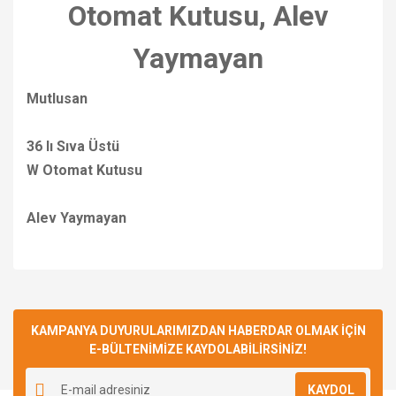
Otomat Kutusu, Alev
Yaymayan
Mutlusan
36 lı Sıva Üstü
W Otomat Kutusu
Alev Yaymayan
Bu ürünün fiyat bilgisi, resim, ürün açıklamalarında ve diğer
konularda yetersiz gördüğünüz noktaları öneri formunu
Bu ürüne ilk yorumu siz yapın!
kullanarak tarafımıza iletebilirsiniz.
Görüş ve önerileriniz için teşekkür ederiz.
KAMPANYA DUYURULARIMIZDAN HABERDAR OLMAK İÇİN
E-BÜLTENİMİZE KAYDOLABİLİRSİNİZ!
Yorum Yaz
Ürün resmi kalitesiz, bozuk veya görüntülenemiyor.
KAYDOL