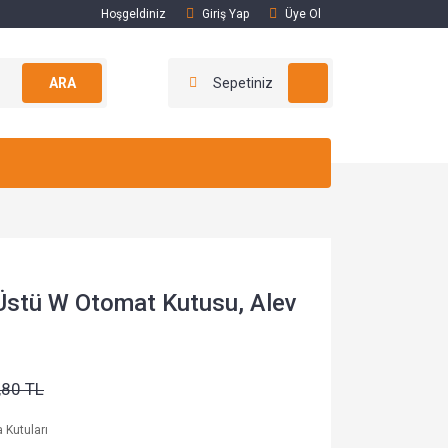
Hoşgeldiniz
Giriş Yap
Üye Ol
ARA
Sepetiniz
 Üstü W Otomat Kutusu, Alev
,80 TL
a Kutuları