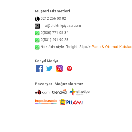
Müşteri Hizmetleri
92
0212 256 03
info@elektrikpiyasa.com
0(530) 771 05 34
0(531) 491 90 28
Pano & Otomat Kutular
/td> /td< style="height: 24px;">
Sosyal Medya
Pazaryeri Mağazalarımız