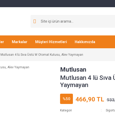
ler
Markalar
Müşteri Hizmetleri
Hakkımızda
Mutlusan 4 lü Sıva Üstü W Otomat Kutusu, Alev Yaymayan
Mutlusan
Mutlusan 4 lü Sıva
Yaymayan
466,90 TL
%50
933
Kategori
Sigort