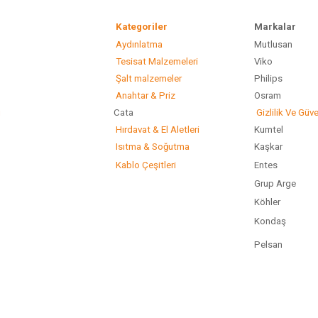
Kategoriler
Marka
Aydınlatma
Mutlusan
Gönder
Tesisat Malzemeleri
Viko
Şalt malzemeler
Philip
Anahtar & Priz
Osram
ı
Cata
Gizlilik Ve Güve
Hırdavat & El Aletleri
Kumtel
Isıtma & Soğutma
Kaşkar
Kablo Çeşitleri
Entes
Grup Arge
Köhler
Kondaş
Pelsan