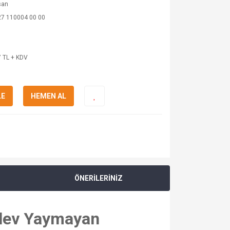
san
27 110004 00 00
 TL + KDV
LE
HEMEN AL
ÖNERİLERİNİZ
Alev Yaymayan