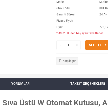
Marka
Mutlu
Stok Kodu
001 0
Garanti Süresi
24 Ay
Piyasa Fiyatı
1
Fiyat
778,17
* 49,01 TL den başlayan taksitlerle!!
SEPETE EK
Karşılaştır
YORUMLAR
TAKSİT SEÇENEKLERİ
ü Sıva Üstü W Otomat Kutusu, 