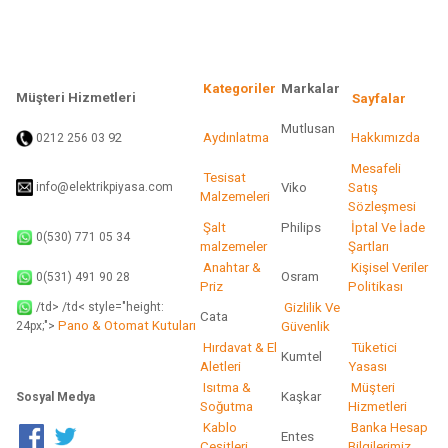
Ürün fiyatı diğer sitelerden daha pahalı.
Bu ürüne benzer farklı alternatifler olmalı.
Kategoriler
Markalar
Müşteri Hizmetleri
Sayfalar
Mutlusan
92
Aydınlatma
Hakkımızda
0212 256 03
Gönder
Mesafeli
Tesisat
info@elektrikpiyasa.com
Viko
Satış
Malzemeleri
Sözleşmesi
Şalt
Philips
İptal Ve İade
0(530) 771 05 34
malzemeler
Şartları
Anahtar &
Kişisel Veriler
Osram
0(531) 491 90 28
Priz
Politikası
/td> /td< style="height:
Gizlilik Ve
Cata
Pano & Otomat Kutuları
Güvenlik
24px;">
Hırdavat & El
Tüketici
Kumtel
Aletleri
Yasası
Isıtma &
Müşteri
Kaşkar
Sosyal Medya
Soğutma
Hizmetleri
Kablo
Banka Hesap
Entes
Çeşitleri
Bilgilerimiz