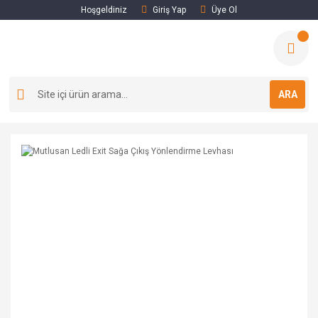
Hoşgeldiniz
Giriş Yap
Üye Ol
ARA