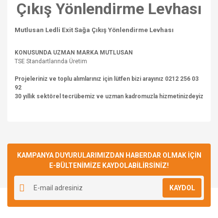
Çıkış Yönlendirme Levhası
Mutlusan Ledli Exit Sağa Çıkış Yönlendirme Levhası
KONUSUNDA UZMAN MARKA MUTLUSAN
TSE Standartlarında Üretim
Projeleriniz ve toplu alımlarınız için lütfen bizi arayınız 0212 256 03
92
30 yıllık sektörel tecrübemiz ve uzman kadromuzla hizmetinizdeyiz
Bu ürünün fiyat bilgisi, resim, ürün açıklamalarında ve diğer
konularda yetersiz gördüğünüz noktaları öneri formunu
Bu ürüne ilk yorumu siz yapın!
kullanarak tarafımıza iletebilirsiniz.
Görüş ve önerileriniz için teşekkür ederiz.
KAMPANYA DUYURULARIMIZDAN HABERDAR OLMAK İÇİN
E-BÜLTENİMİZE KAYDOLABİLİRSİNİZ!
Yorum Yaz
Ürün resmi kalitesiz, bozuk veya görüntülenemiyor.
KAYDOL
Ürün açıklamasında eksik bilgiler bulunuyor.
Ürün bilgilerinde hatalar bulunuyor.