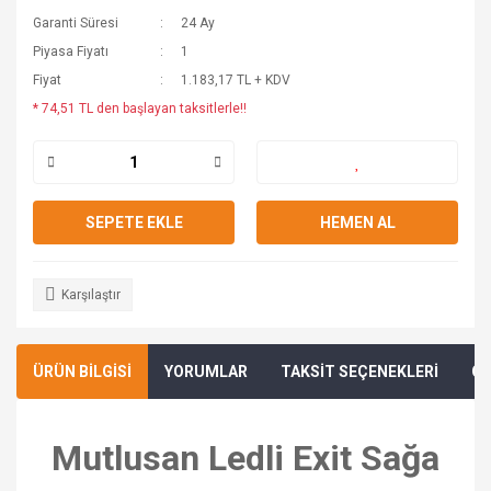
Garanti Süresi
24 Ay
Piyasa Fiyatı
1
Fiyat
1.183,17 TL + KDV
* 74,51 TL den başlayan taksitlerle!!
SEPETE EKLE
HEMEN AL
Karşılaştır
ÜRÜN BİLGİSİ
YORUMLAR
TAKSİT SEÇENEKLERİ
ÖN
Mutlusan Ledli Exit Sağa