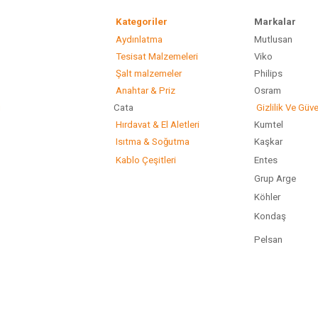
Kategoriler
Marka
Aydınlatma
Mutlusan
Gönder
Tesisat Malzemeleri
Viko
Şalt malzemeler
Philip
Anahtar & Priz
Osram
ı
Cata
Gizlilik Ve Güve
Hırdavat & El Aletleri
Kumtel
Isıtma & Soğutma
Kaşkar
Kablo Çeşitleri
Entes
Grup Arge
Köhler
Kondaş
Pelsan