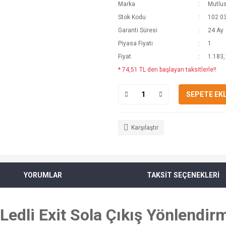
Marka
Mutlu
Stok Kodu
102 0
Garanti Süresi
24 Ay
Piyasa Fiyatı
1
Fiyat
1.183,
* 74,51 TL den başlayan taksitlerle!!
SEPETE EK
Karşılaştır
YORUMLAR
TAKSİT SEÇENEKLERİ
Ledli Exit Sola Çıkış Yönlendir