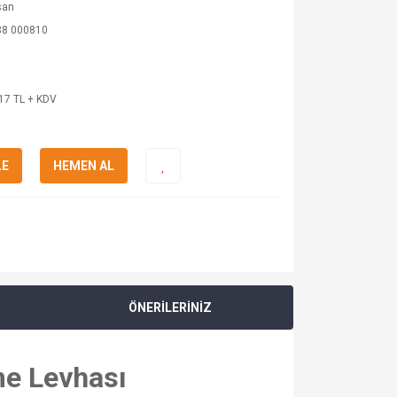
san
38 000810
17 TL + KDV
LE
HEMEN AL
ÖNERİLERİNİZ
me Levhası