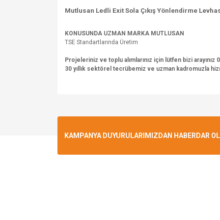
Mutlusan Ledli Exit Sola Çıkış Yönlendirme Levha
KONUSUNDA UZMAN MARKA MUTLUSAN
TSE Standartlarında Üretim
Projeleriniz ve toplu alımlarınız için lütfen bizi arayınız
30 yıllık sektörel tecrübemiz ve uzman kadromuzla hi
Bu ürünün fiyat bilgisi, resim, ürün açıklamalarında v
Görüş ve önerileriniz için teşekkür ederiz.
Ürün resmi kalitesiz, bozuk veya görüntülenemiyo
KAMPANYA DUYURULARIMIZDAN HABERDAR OLMA
Ürün açıklamasında eksik bilgiler bulunuyor.
Ürün bilgilerinde hatalar bulunuyor.
Ürün fiyatı diğer sitelerden daha pahalı.
Bu ürüne benzer farklı alternatifler olmalı.