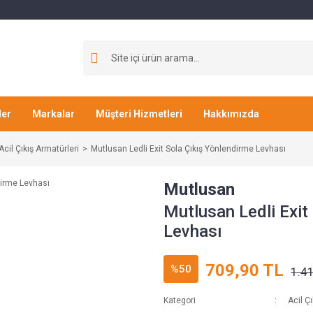
ler
Markalar
Müşteri Hizmetleri
Hakkımızda
Acil Çıkış Armatürleri
Mutlusan Ledli Exit Sola Çıkış Yönlendirme Levhası
Mutlusan
Mutlusan Ledli Exit
Levhası
709,90 TL
%50
1.4
Kategori
Acil Ç