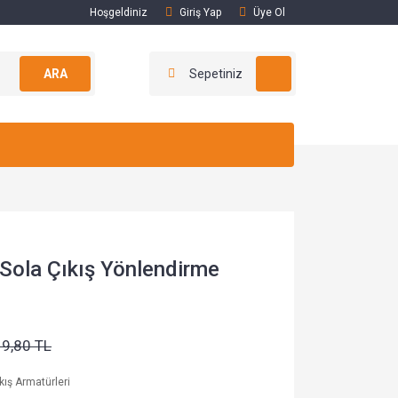
Hoşgeldiniz
Giriş Yap
Üye Ol
ARA
Sepetiniz
 Sola Çıkış Yönlendirme
19,80 TL
ıkış Armatürleri