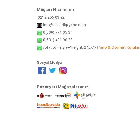
Müşteri Hizmetleri
92
0212 256 03
info@elektrikpiyasa.com
0(530) 771 05 34
0(531) 491 90 28
Pano & Otomat Kutular
/td> /td< style="height: 24px;">
Sosyal Medya
Pazaryeri Mağazalarımız