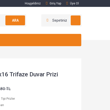
Hoşgeldiniz
Giriş Yap
Üye Ol
ARA
Sepetiniz
6 Trifaze Duvar Prizi
,80 TL
Tipi Prizler
san