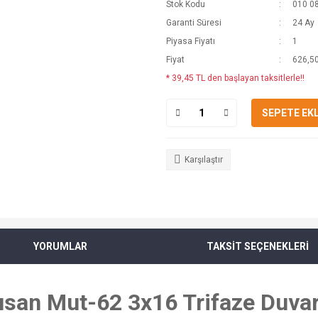
Stok Kodu
010 0
Garanti Süresi
24 Ay
Piyasa Fiyatı
1
Fiyat
626,50
* 39,45 TL den başlayan taksitlerle!!
SEPETE EK
Karşılaştır
YORUMLAR
TAKSİT SEÇENEKLERİ
san Mut-62 3x16 Trifaze Duvar