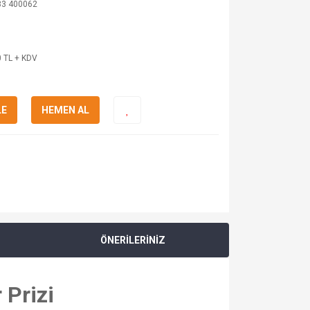
83 400062
 TL + KDV
LE
HEMEN AL
ÖNERİLERİNİZ
 Prizi