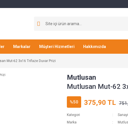
ler
Markalar
Müşteri Hizmetleri
Hakkımızda
san Mut-62 3x16 Trifaze Duvar Prizi
Mutlusan
Mutlusan Mut-62 3x1
375,90 TL
%50
751
Kategori
Sanayi 
Marka
Mutlu