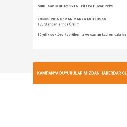
Mutlusan Mut-62 3x16 Trifaze Duvar Prizi
KONUSUNDA UZMAN MARKA MUTLUSAN
TSE Standartlarında Üretim
30 yıllık sektörel tecrübemiz ve uzman kadromuzla hi
Bu ürünün fiyat bilgisi, resim, ürün açıklamalarında v
Görüş ve önerileriniz için teşekkür ederiz.
Ürün resmi kalitesiz, bozuk veya görüntülenemiyo
KAMPANYA DUYURULARIMIZDAN HABERDAR OLMA
Ürün açıklamasında eksik bilgiler bulunuyor.
Ürün bilgilerinde hatalar bulunuyor.
Ürün fiyatı diğer sitelerden daha pahalı.
Bu ürüne benzer farklı alternatifler olmalı.