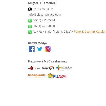
Müşteri Hizmetleri
92
0212 256 03
info@elektrikpiyasa.com
0(530) 771 05 34
0(531) 491 90 28
Pano & Otomat Kutular
/td> /td< style="height: 24px;">
Sosyal Medya
Pazaryeri Mağazalarımız