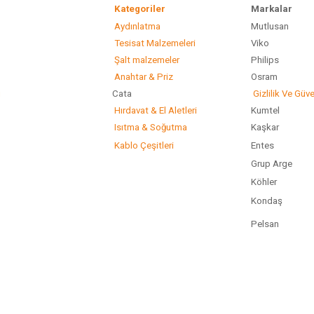
Kategoriler
Marka
Aydınlatma
Mutlusan
Gönder
Tesisat Malzemeleri
Viko
Şalt malzemeler
Philip
Anahtar & Priz
Osram
ı
Cata
Gizlilik Ve Güve
Hırdavat & El Aletleri
Kumtel
Isıtma & Soğutma
Kaşkar
Kablo Çeşitleri
Entes
Grup Arge
Köhler
Kondaş
Pelsan