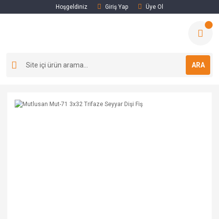
Hoşgeldiniz
Giriş Yap
Üye Ol
ARA