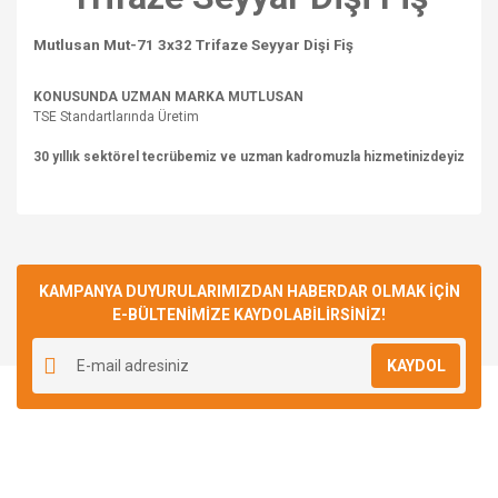
Mutlusan Mut-71 3x32 Trifaze Seyyar Dişi Fiş
KONUSUNDA UZMAN MARKA MUTLUSAN
TSE Standartlarında Üretim
30 yıllık sektörel tecrübemiz ve uzman kadromuzla hizmetinizdeyiz
Bu ürünün fiyat bilgisi, resim, ürün açıklamalarında ve diğer
konularda yetersiz gördüğünüz noktaları öneri formunu
Bu ürüne ilk yorumu siz yapın!
kullanarak tarafımıza iletebilirsiniz.
Görüş ve önerileriniz için teşekkür ederiz.
KAMPANYA DUYURULARIMIZDAN HABERDAR OLMAK İÇİN
E-BÜLTENİMİZE KAYDOLABİLİRSİNİZ!
Yorum Yaz
Ürün resmi kalitesiz, bozuk veya görüntülenemiyor.
KAYDOL
Ürün açıklamasında eksik bilgiler bulunuyor.
Ürün bilgilerinde hatalar bulunuyor.
Ürün fiyatı diğer sitelerden daha pahalı.
Bu ürüne benzer farklı alternatifler olmalı.