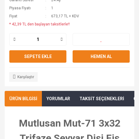
Garanti Süresi
24 Ay
Piyasa Fiyatı
1
Fiyat
673,17 TL + KDV
* 42,39 TL den başlayan taksitlerle!!
SEPETE EKLE
HEMEN AL
Karşılaştır
ÜRÜN BİLGİSİ
YORUMLAR
TAKSİT SEÇENEKLERİ
ÖN
Mutlusan Mut-71 3x32
Trifaze Seyyar Dişi Fiş