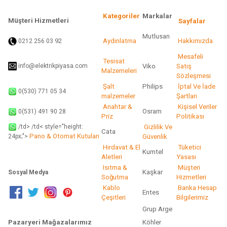
Kategoriler
Markalar
Müşteri Hizmetleri
Sayfalar
Mutlusan
92
Aydınlatma
Hakkımızda
0212 256 03
Gönder
Mesafeli
Tesisat
info@elektrikpiyasa.com
Viko
Satış
Malzemeleri
Sözleşmesi
Şalt
Philips
İptal Ve İade
0(530) 771 05 34
malzemeler
Şartları
Anahtar &
Kişisel Veriler
Osram
0(531) 491 90 28
Priz
Politikası
/td> /td< style="height:
Gizlilik Ve
Cata
Pano & Otomat Kutuları
Güvenlik
24px;">
Hırdavat & El
Tüketici
Kumtel
Aletleri
Yasası
Isıtma &
Müşteri
Kaşkar
Sosyal Medya
Soğutma
Hizmetleri
Kablo
Banka Hesap
Entes
Çeşitleri
Bilgilerimiz
Grup Arge
Pazaryeri Mağazalarımız
Köhler