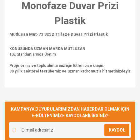
Monofaze Duvar Prizi
Plastik
Mutlusan Mut-73 3x32 Trifaze Duvar Prizi Plastik
KONUSUNDA UZMAN MARKA MUTLUSAN
TSE Standartlarında Üretim
Projeleriniz ve toplu alımlarınız için lütfen bize ulaşın.
30 yıllık sektörel tecrübemiz ve uzman kadromuzla hizmetinizdeyiz
Bu ürünün fiyat bilgisi, resim, ürün açıklamalarında ve diğer
konularda yetersiz gördüğünüz noktaları öneri formunu
Bu ürüne ilk yorumu siz yapın!
kullanarak tarafımıza iletebilirsiniz.
Görüş ve önerileriniz için teşekkür ederiz.
KAMPANYA DUYURULARIMIZDAN HABERDAR OLMAK İÇİN
E-BÜLTENİMİZE KAYDOLABİLİRSİNİZ!
Yorum Yaz
Ürün resmi kalitesiz, bozuk veya görüntülenemiyor.
KAYDOL
Ürün açıklamasında eksik bilgiler bulunuyor.