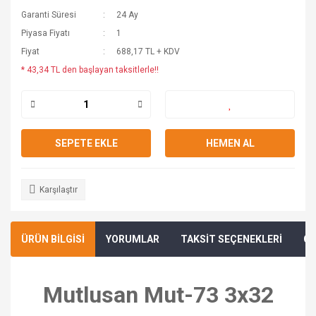
Garanti Süresi
24 Ay
Piyasa Fiyatı
1
Fiyat
688,17 TL + KDV
* 43,34 TL den başlayan taksitlerle!!
SEPETE EKLE
HEMEN AL
Karşılaştır
ÜRÜN BİLGİSİ
YORUMLAR
TAKSİT SEÇENEKLERİ
ÖN
Mutlusan Mut-73 3x32