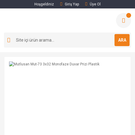
Hoşgeldiniz
Giriş Yap
Üye Ol
ARA