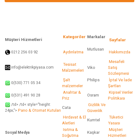
Ürün bilgilerinde hatalar bulunuyor.
Ürün fiyatı diğer sitelerden daha pahalı.
Bu ürüne benzer farklı alternatifler olmalı.
Kategoriler
Markalar
Müşteri Hizmetleri
Sayfalar
Mutlusan
92
Aydınlatma
Hakkımızda
0212 256 03
Gönder
Mesafeli
Tesisat
info@elektrikpiyasa.com
Viko
Satış
Malzemeleri
Sözleşmesi
Şalt
Philips
İptal Ve İade
0(530) 771 05 34
malzemeler
Şartları
Anahtar &
Kişisel Veriler
Osram
0(531) 491 90 28
Priz
Politikası
/td> /td< style="height:
Gizlilik Ve
Cata
Pano & Otomat Kutuları
Güvenlik
24px;">
Hırdavat & El
Tüketici
Kumtel
Aletleri
Yasası
Isıtma &
Müşteri
Kaşkar
Sosyal Medya
Soğutma
Hizmetleri