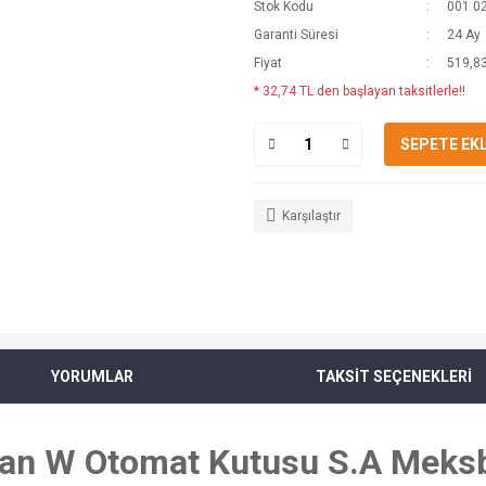
Stok Kodu
001 0
Garanti Süresi
24 Ay
Fiyat
519,83
* 32,74 TL den başlayan taksitlerle!!
SEPETE EK
Karşılaştır
YORUMLAR
TAKSİT SEÇENEKLERİ
an W Otomat Kutusu S.A Meksb