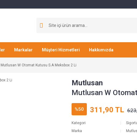
ler
Markalar
Müşteri Hizmetleri
Hakkımızda
Mutlusan W Otomat Kutusu S.A Meksbox 2 Li
Mutlusan
Mutlusan W Otomat
311,90 TL
%50
623
Kategori
Sigort
Marka
Mutlu