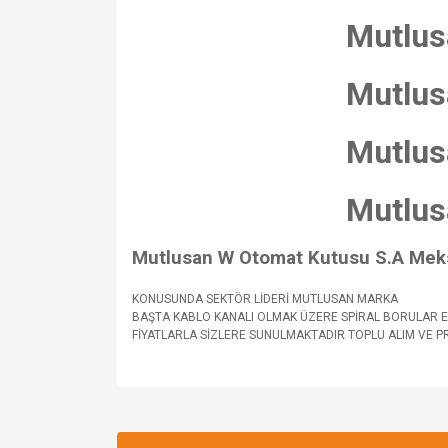
Mutlus
Mutlus
Mutlus
Mutlus
Mutlusan W Otomat Kutusu S.A Meks
KONUSUNDA SEKTÖR LİDERİ MUTLUSAN MARKA
BAŞTA KABLO KANALI OLMAK ÜZERE SPİRAL BORULAR EL
FİYATLARLA SİZLERE SUNULMAKTADIR TOPLU ALIM VE PROJ
Bu ürünün fiyat bilgisi, resim, ürün açıklamalarında v
Görüş ve önerileriniz için teşekkür ederiz.