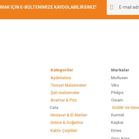
r.
K İÇİN E-BÜLTENİMİZE KAYDOLABİLİRSİNİZ!
Yorum Yaz
Kategoriler
Marka
Aydınlatma
Mutlusan
Gönder
Tesisat Malzemeleri
Viko
Şalt malzemeler
Philip
Anahtar & Priz
Osram
ı
Cata
Gizlilik Ve Güve
Hırdavat & El Aletleri
Kumtel
Isıtma & Soğutma
Kaşkar
Kablo Çeşitleri
Entes
Grup Arge