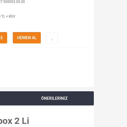
27 000002 00 00
 TL + KDV
LE
HEMEN AL
ÖNERİLERİNİZ
ox 2 Li