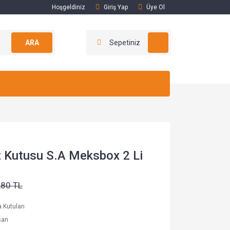
Hoşgeldiniz
Giriş Yap
Üye Ol
ARA
Sepetiniz
 Kutusu S.A Meksbox 2 Li
,80 TL
a Kutuları
san