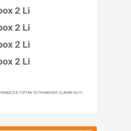
ox 2 Li
ox 2 Li
ox 2 Li
ox 2 Li
İRMAMIZDA TOPTAN VE PERAKENDE OLARAK EN İYİ
za iletebilirsiniz.