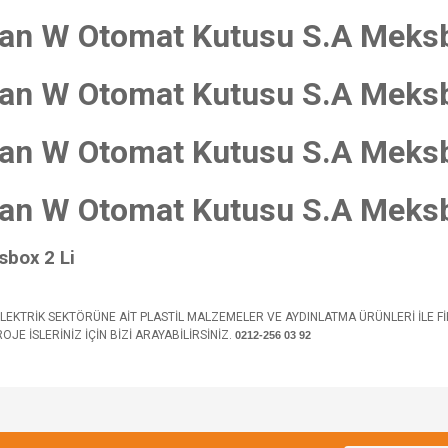
an W Otomat Kutusu S.A Meksb
an W Otomat Kutusu S.A Meksb
an W Otomat Kutusu S.A Meksb
an W Otomat Kutusu S.A Meksb
box 2 Li
EKTRİK SEKTÖRÜNE AİT PLASTİL MALZEMELER VE AYDINLATMA ÜRÜNLERİ İLE F
E İSLERİNİZ İÇİN BİZİ ARAYABİLİRSİNİZ.
0212-256 03 92
e diğer konularda yetersiz gördüğünüz noktaları öneri formunu kullanarak tarafımı
Bu ürüne ilk yorumu siz yapın!