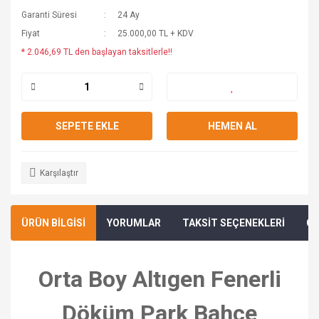
Garanti Süresi
24 Ay
Fiyat
25.000,00 TL + KDV
* 2.046,69 TL den başlayan taksitlerle!!
SEPETE EKLE
HEMEN AL
Karşılaştır
ÜRÜN BİLGİSİ
YORUMLAR
TAKSİT SEÇENEKLERİ
ÖN
Orta Boy Altıgen Fenerli
Döküm Park Bahçe