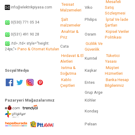
Mesafeli
Tesisat
info@elektrikpiyasa.com
Viko
Satış
Malzemeleri
Sözleşmesi
Şalt
Philips
İptal Ve İade
0(530) 771 05 34
malzemeler
Şartları
Anahtar &
Kişisel Veriler
Osram
0(531) 491 90 28
Priz
Politikası
/td> /td< style="height:
Gizlilik Ve
Cata
Pano & Otomat Kutuları
Güvenlik
24px;">
Hırdavat & El
Tüketici
Kumtel
Aletleri
Yasası
Isıtma &
Müşteri
Kaşkar
Sosyal Medya
Soğutma
Hizmetleri
Kablo
Banka Hesap
Entes
Çeşitleri
Bilgilerimiz
Grup Arge
Pazaryeri Mağazalarımız
Köhler
Kondaş
Pelsan