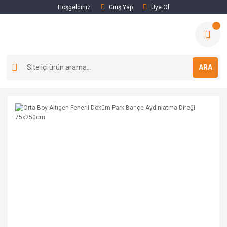
Hoşgeldiniz
Giriş Yap
Üye Ol
ARA