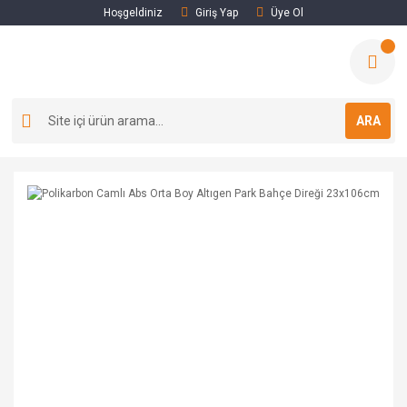
Hoşgeldiniz
Giriş Yap
Üye Ol
ARA