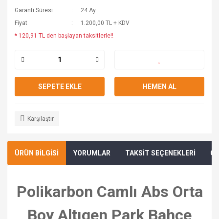
Garanti Süresi
24 Ay
Fiyat
1.200,00 TL + KDV
* 120,91 TL den başlayan taksitlerle!!
SEPETE EKLE
HEMEN AL
Karşılaştır
ÜRÜN BİLGİSİ
YORUMLAR
TAKSİT SEÇENEKLERİ
ÖN
Polikarbon Camlı Abs Orta
Boy Altıgen Park Bahçe