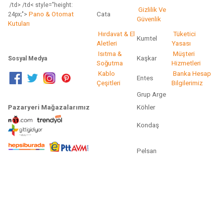
/td> /td< style="height:
Gizlilik Ve
Pano & Otomat
Cata
24px;">
Güvenlik
Kutuları
Hırdavat & El
Tüketici
Kumtel
Aletleri
Yasası
Isıtma &
Müşteri
Kaşkar
Sosyal Medya
Soğutma
Hizmetleri
Kablo
Banka Hesap
Entes
Çeşitleri
Bilgilerimiz
Grup Arge
Pazaryeri Mağazalarımız
Köhler
Kondaş
Pelsan