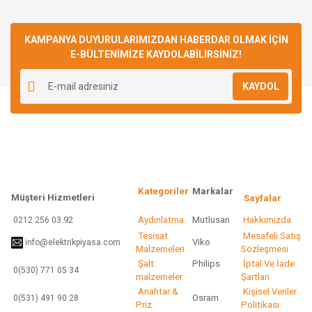
konularda yetersiz gördüğünüz noktaları öneri formunu
Bu ürüne ilk yorumu siz yapın!
kullanarak tarafımıza iletebilirsiniz.
Görüş ve önerileriniz için teşekkür ederiz.
KAMPANYA DUYURULARIMIZDAN HABERDAR OLMAK İÇİN
E-BÜLTENİMİZE KAYDOLABİLİRSİNİZ!
Yorum Yaz
Ürün resmi kalitesiz, bozuk veya görüntülenemiyor.
KAYDOL
Ürün açıklamasında eksik bilgiler bulunuyor.
Ürün bilgilerinde hatalar bulunuyor.
Ürün fiyatı diğer sitelerden daha pahalı.
Bu ürüne benzer farklı alternatifler olmalı.
Kategoriler
Markalar
Müşteri Hizmetleri
Sayfalar
92
Aydınlatma
Mutlusan
Hakkımızda
0212 256 03
Tesisat
Mesafeli Satış
Viko
info@elektrikpiyasa.com
Gönder
Malzemeleri
Sözleşmesi
Şalt
Philips
İptal Ve İade
0(530) 771 05 34
malzemeler
Şartları
Anahtar &
Kişisel Veriler
Osram
0(531) 491 90 28
Priz
Politikası