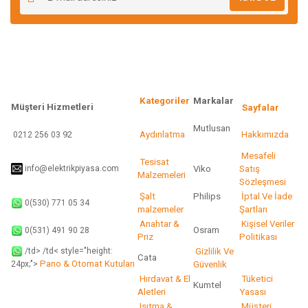
Ürün açıklamasında eksik bilgiler bulunuyor.
Ürün bilgilerinde hatalar bulunuyor.
Ürün fiyatı diğer sitelerden daha pahalı.
Bu ürüne benzer farklı alternatifler olmalı.
Kategoriler
Markalar
Müşteri Hizmetleri
Sayfalar
Mutlusan
92
Aydınlatma
Hakkımızda
0212 256 03
Gönder
Mesafeli
Tesisat
info@elektrikpiyasa.com
Viko
Satış
Malzemeleri
Sözleşmesi
Şalt
Philips
İptal Ve İade
0(530) 771 05 34
malzemeler
Şartları
Anahtar &
Kişisel Veriler
Osram
0(531) 491 90 28
Priz
Politikası
/td> /td< style="height:
Gizlilik Ve
Cata
Pano & Otomat Kutuları
Güvenlik
24px;">
Hırdavat & El
Tüketici
Kumtel
Aletleri
Yasası
Isıtma &
Müşteri