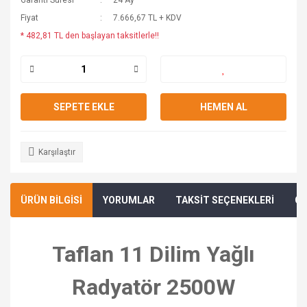
Garanti Süresi
24 Ay
Fiyat
7.666,67 TL + KDV
* 482,81 TL den başlayan taksitlerle!!
SEPETE EKLE
HEMEN AL
Karşılaştır
ÜRÜN BİLGİSİ
YORUMLAR
TAKSİT SEÇENEKLERİ
ÖN
Taflan 11 Dilim Yağlı
Radyatör 2500W