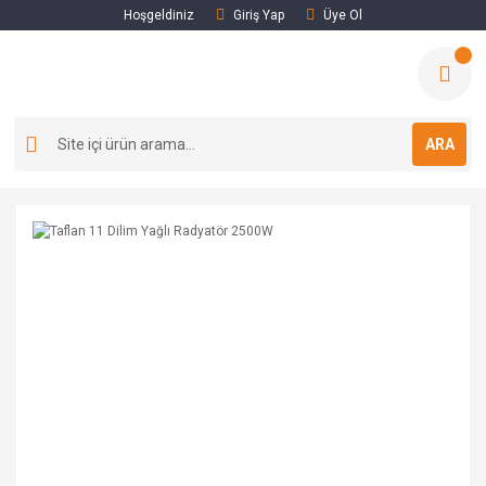
Hoşgeldiniz
Giriş Yap
Üye Ol
ARA