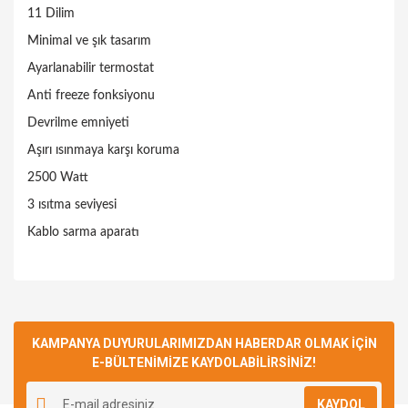
11 Dilim
Minimal ve şık tasarım
Ayarlanabilir termostat
Anti freeze fonksiyonu
Devrilme emniyeti
Aşırı ısınmaya karşı koruma
2500 Watt
3 ısıtma seviyesi
Kablo sarma aparatı
Bu ürünün fiyat bilgisi, resim, ürün açıklamalarında ve diğer
konularda yetersiz gördüğünüz noktaları öneri formunu
Bu ürüne ilk yorumu siz yapın!
kullanarak tarafımıza iletebilirsiniz.
Görüş ve önerileriniz için teşekkür ederiz.
KAMPANYA DUYURULARIMIZDAN HABERDAR OLMAK İÇİN
E-BÜLTENİMİZE KAYDOLABİLİRSİNİZ!
Yorum Yaz
Ürün resmi kalitesiz, bozuk veya görüntülenemiyor.
KAYDOL