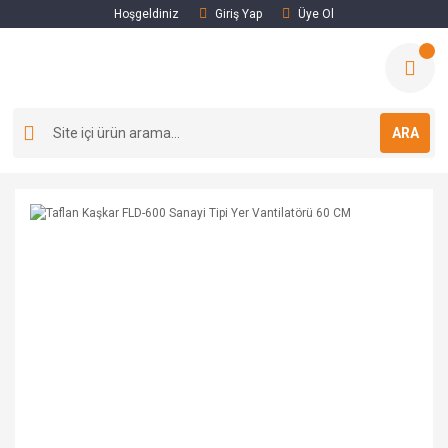
Hoşgeldiniz
Giriş Yap
Üye Ol
ARA