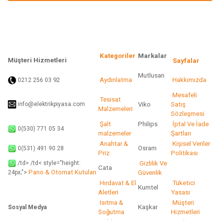
Ürün fiyatı diğer sitelerden daha pahalı.
Bu ürüne benzer farklı alternatifler olmalı.
Kategoriler
Markalar
Müşteri Hizmetleri
Sayfalar
Mutlusan
92
Aydınlatma
Hakkımızda
0212 256 03
Gönder
Mesafeli
Tesisat
info@elektrikpiyasa.com
Viko
Satış
Malzemeleri
Sözleşmesi
Şalt
Philips
İptal Ve İade
0(530) 771 05 34
malzemeler
Şartları
Anahtar &
Kişisel Veriler
Osram
0(531) 491 90 28
Priz
Politikası
/td> /td< style="height:
Gizlilik Ve
Cata
Pano & Otomat Kutuları
Güvenlik
24px;">
Hırdavat & El
Tüketici
Kumtel
Aletleri
Yasası
Isıtma &
Müşteri
Kaşkar
Sosyal Medya
Soğutma
Hizmetleri