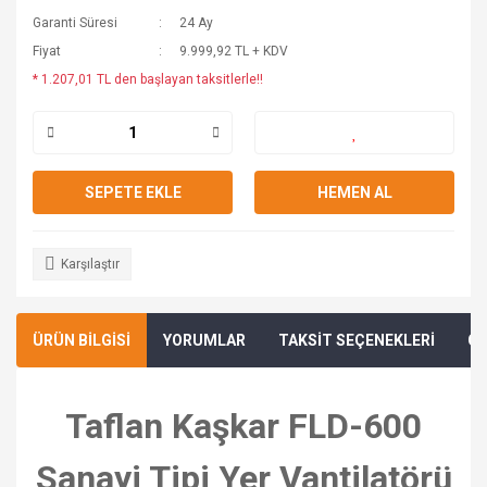
Garanti Süresi
24 Ay
Fiyat
9.999,92 TL + KDV
* 1.207,01 TL den başlayan taksitlerle!!
SEPETE EKLE
HEMEN AL
Karşılaştır
ÜRÜN BİLGİSİ
YORUMLAR
TAKSİT SEÇENEKLERİ
ÖN
Taflan Kaşkar FLD-600
Sanayi Tipi Yer Vantilatörü