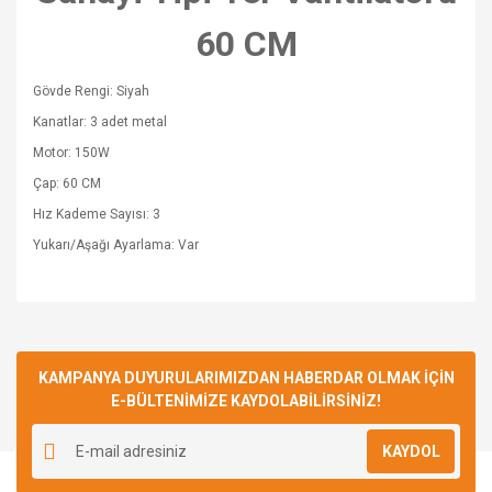
60 CM
Gövde Rengi: Siyah
Kanatlar: 3 adet metal
Motor: 150W
Çap: 60 CM
Hız Kademe Sayısı: 3
Yukarı/Aşağı Ayarlama: Var
Bu ürünün fiyat bilgisi, resim, ürün açıklamalarında ve diğer
konularda yetersiz gördüğünüz noktaları öneri formunu
Bu ürüne ilk yorumu siz yapın!
kullanarak tarafımıza iletebilirsiniz.
Görüş ve önerileriniz için teşekkür ederiz.
KAMPANYA DUYURULARIMIZDAN HABERDAR OLMAK İÇİN
E-BÜLTENİMİZE KAYDOLABİLİRSİNİZ!
Yorum Yaz
Ürün resmi kalitesiz, bozuk veya görüntülenemiyor.
KAYDOL
Ürün açıklamasında eksik bilgiler bulunuyor.
Ürün bilgilerinde hatalar bulunuyor.