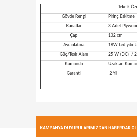
Teknik Öze
Gövde Rengi
Pirinç Eskitme
Kanatlar
3 Adet Plywoo
Çap
132 cm
Aydınlatma
18W Led ydınl
Güç/Tesir Alanı
25 W (DC) / 2
Kumanda
Uzaktan Kumand
Garanti
2 Yıl
Bu ürünün fiyat bilgisi, resim, ürün açıklamalarında v
Görüş ve önerileriniz için teşekkür ederiz.
Ürün resmi kalitesiz, bozuk veya görüntülenemiyo
KAMPANYA DUYURULARIMIZDAN HABERDAR OLMA
Ürün açıklamasında eksik bilgiler bulunuyor.