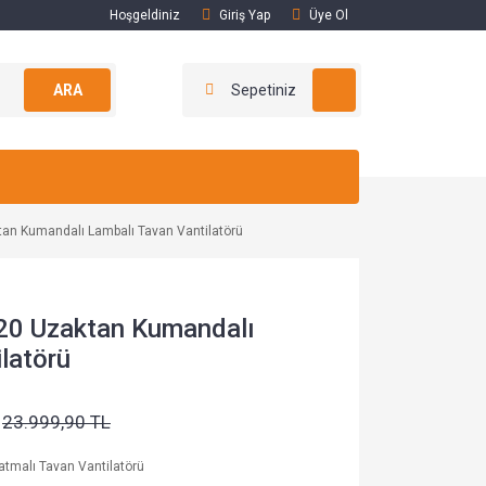
Hoşgeldiniz
Giriş Yap
Üye Ol
ARA
Sepetiniz
tan Kumandalı Lambalı Tavan Vantilatörü
20 Uzaktan Kumandalı
latörü
23.999,90 TL
atmalı Tavan Vantilatörü