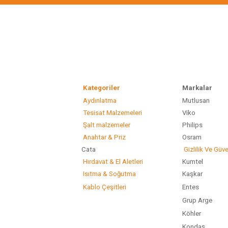
Kategoriler
Marka
Aydınlatma
Mutlusan
Gönder
Tesisat Malzemeleri
Viko
Şalt malzemeler
Philip
Anahtar & Priz
Osram
ı
Cata
Gizlilik Ve Güve
Hırdavat & El Aletleri
Kumtel
Isıtma & Soğutma
Kaşkar
Kablo Çeşitleri
Entes
Grup Arge
Köhler
Kondaş