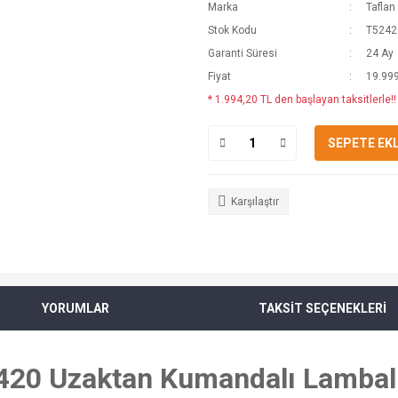
Marka
Taflan
Stok Kodu
T5242
Garanti Süresi
24 Ay
Fiyat
19.999
* 1.994,20 TL den başlayan taksitlerle!!
SEPETE EK
Karşılaştır
YORUMLAR
TAKSİT SEÇENEKLERİ
420 Uzaktan Kumandalı Lambalı