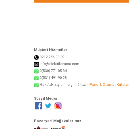
Ürün bilgilerinde hatalar bulunuyor.
Ürün fiyatı diğer sitelerden daha pahalı.
Bu ürüne benzer farklı alternatifler olmalı.
Müşteri Hizmetleri
92
0212 256 03
info@elektrikpiyasa.com
0(530) 771 05 34
0(531) 491 90 28
Pano & Otomat Kutular
/td> /td< style="height: 24px;">
Sosyal Medya
Pazaryeri Mağazalarımız