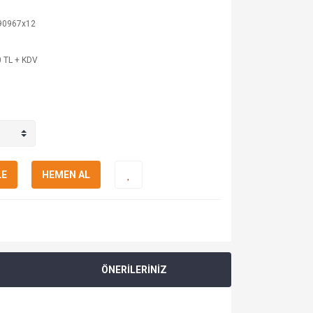
 90967x12
 TL + KDV
LE
HEMEN AL
ÖNERİLERİNİZ