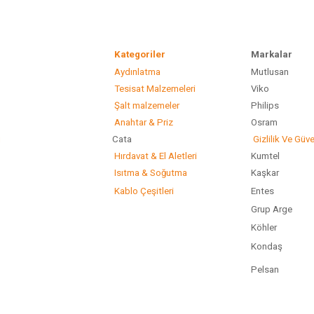
Kategoriler
Marka
Aydınlatma
Mutlusan
Gönder
Tesisat Malzemeleri
Viko
Şalt malzemeler
Philip
Anahtar & Priz
Osram
ı
Cata
Gizlilik Ve Güve
Hırdavat & El Aletleri
Kumtel
Isıtma & Soğutma
Kaşkar
Kablo Çeşitleri
Entes
Grup Arge
Köhler
Kondaş
Pelsan