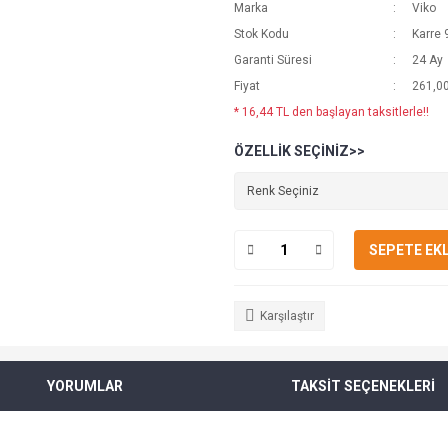
Marka
Viko
Stok Kodu
Karre
Garanti Süresi
24 Ay
Fiyat
261,00
* 16,44 TL den başlayan taksitlerle!!
ÖZELLIK SEÇINIZ>>
SEPETE EK
Karşılaştır
YORUMLAR
TAKSİT SEÇENEKLERİ