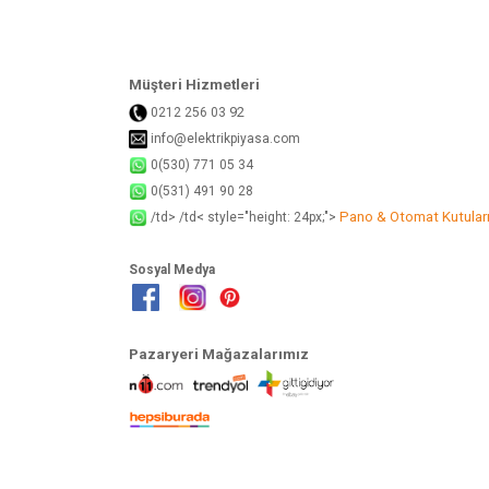
Müşteri Hizmetleri
92
0212 256 03
info@elektrikpiyasa.com
0(530) 771 05 34
0(531) 491 90 28
Pano & Otomat Kutular
/td> /td< style="height: 24px;">
Sosyal Medya
Pazaryeri Mağazalarımız