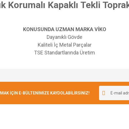
k Korumalı Kapaklı Tekli Toprakl
KONUSUNDA UZMAN MARKA VİKO
Dayanıklı Gövde
Kaliteli İç Metal Parçalar
TSE Standartlarında Üretim
e diğer konularda yetersiz gördüğünüz noktaları öneri formunu kullanarak tarafımı
Bu ürüne ilk yorumu siz yapın!
r.
K İÇİN E-BÜLTENİMİZE KAYDOLABİLİRSİNİZ!
Yorum Yaz