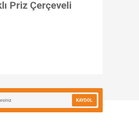
ı Priz Çerçeveli
za iletebilirsiniz.
KAYDOL