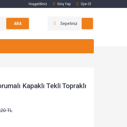
Hoşgeldiniz
Giriş Yap
Üye Ol
ARA
Sepetiniz
rumalı Kapaklı Tekli Topraklı
,20 TL