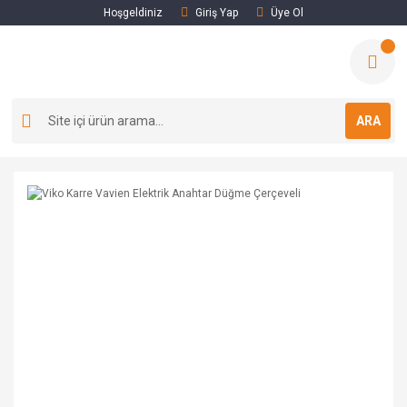
Hoşgeldiniz
Giriş Yap
Üye Ol
ARA