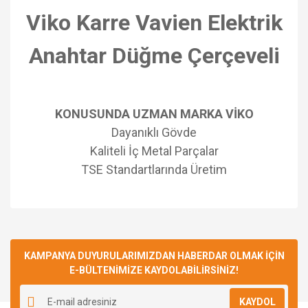
Viko Karre Vavien Elektrik
Anahtar Düğme Çerçeveli
KONUSUNDA UZMAN MARKA VİKO
Dayanıklı Gövde
Kaliteli İç Metal Parçalar
TSE Standartlarında Üretim
Bu ürünün fiyat bilgisi, resim, ürün açıklamalarında ve diğer
konularda yetersiz gördüğünüz noktaları öneri formunu
Bu ürüne ilk yorumu siz yapın!
kullanarak tarafımıza iletebilirsiniz.
Görüş ve önerileriniz için teşekkür ederiz.
KAMPANYA DUYURULARIMIZDAN HABERDAR OLMAK İÇİN
E-BÜLTENİMİZE KAYDOLABİLİRSİNİZ!
Yorum Yaz
Ürün resmi kalitesiz, bozuk veya görüntülenemiyor.
KAYDOL
Ürün açıklamasında eksik bilgiler bulunuyor.