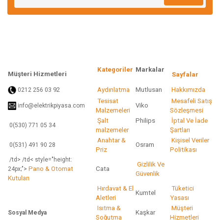
Ürün bilgilerinde hatalar bulunuyor.
Ürün fiyatı diğer sitelerden daha pahalı.
Bu ürüne benzer farklı alternatifler olmalı.
Kategoriler
Markalar
Müşteri Hizmetleri
Sayfalar
92
Aydınlatma
Mutlusan
Hakkımızda
0212 256 03
Tesisat
Mesafeli Satış
Viko
info@elektrikpiyasa.com
Gönder
Malzemeleri
Sözleşmesi
Şalt
Philips
İptal Ve İade
0(530) 771 05 34
malzemeler
Şartları
Anahtar &
Kişisel Veriler
Osram
0(531) 491 90 28
Priz
Politikası
/td> /td< style="height:
Gizlilik Ve
Pano & Otomat
Cata
24px;">
Güvenlik
Kutuları
Hırdavat & El
Tüketici
Kumtel
Aletleri
Yasası
Isıtma &
Müşteri
Kaşkar
Sosyal Medya
Soğutma
Hizmetleri