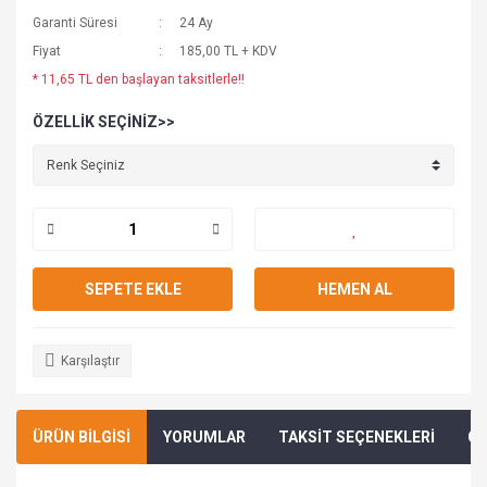
Garanti Süresi
24 Ay
Fiyat
185,00 TL + KDV
* 11,65 TL den başlayan taksitlerle!!
ÖZELLIK SEÇINIZ>>
SEPETE EKLE
HEMEN AL
Karşılaştır
ÜRÜN BİLGİSİ
YORUMLAR
TAKSİT SEÇENEKLERİ
ÖN