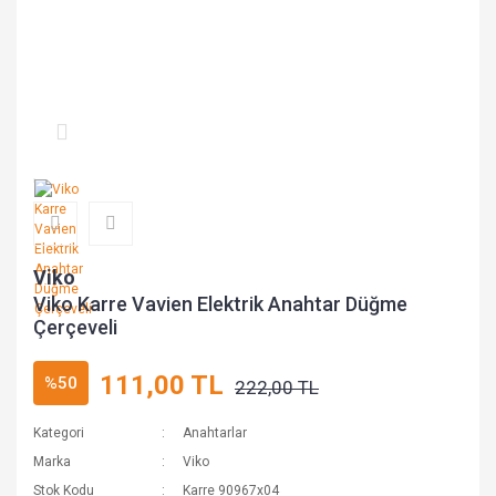
Viko
Viko Karre Vavien Elektrik Anahtar Düğme
Çerçeveli
111,00 TL
%50
222,00 TL
Kategori
Anahtarlar
Marka
Viko
Stok Kodu
Karre 90967x04