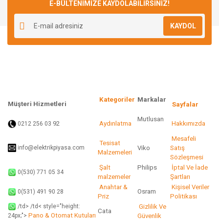
E-BÜLTENİMİZE KAYDOLABİLİRSİNİZ!
KAYDOL
Kategoriler
Markalar
Müşteri Hizmetleri
Sayfalar
Mutlusan
92
Aydınlatma
Hakkımızda
0212 256 03
Mesafeli
Tesisat
info@elektrikpiyasa.com
Viko
Satış
Malzemeleri
Sözleşmesi
Şalt
Philips
İptal Ve İade
0(530) 771 05 34
malzemeler
Şartları
Anahtar &
Kişisel Veriler
Osram
0(531) 491 90 28
Priz
Politikası
/td> /td< style="height:
Gizlilik Ve
Cata
Pano & Otomat Kutuları
Güvenlik
24px;">