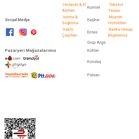
Hırdavat & El
Tüketici
Kumtel
Aletleri
Yasası
Isıtma &
Müşteri
Kaşkar
Sosyal Medya
Soğutma
Hizmetleri
Kablo
Banka Hesap
Entes
Çeşitleri
Bilgilerimiz
Grup Arge
Pazaryeri Mağazalarımız
Köhler
Kondaş
Pelsan