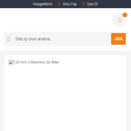
Hoşgeldiniz
Giriş Yap
Üye Ol
ARA