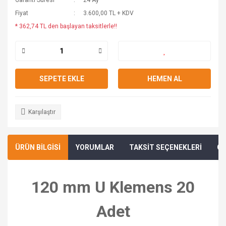
Garanti Süresi
24 Ay
Fiyat
3.600,00 TL + KDV
* 362,74 TL den başlayan taksitlerle!!
SEPETE EKLE
HEMEN AL
Karşılaştır
ÜRÜN BİLGİSİ
YORUMLAR
TAKSİT SEÇENEKLERİ
ÖN
120 mm U Klemens 20
Adet