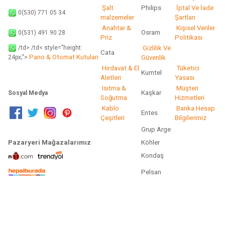
Şalt
Philips
İptal Ve İade
0(530) 771 05 34
malzemeler
Şartları
Anahtar &
Kişisel Veriler
Osram
0(531) 491 90 28
Priz
Politikası
/td> /td< style="height:
Gizlilik Ve
Cata
Pano & Otomat Kutuları
Güvenlik
24px;">
Hırdavat & El
Tüketici
Kumtel
Aletleri
Yasası
Isıtma &
Müşteri
Kaşkar
Sosyal Medya
Soğutma
Hizmetleri
Kablo
Banka Hesap
Entes
Çeşitleri
Bilgilerimiz
Grup Arge
Pazaryeri Mağazalarımız
Köhler
Kondaş
Pelsan