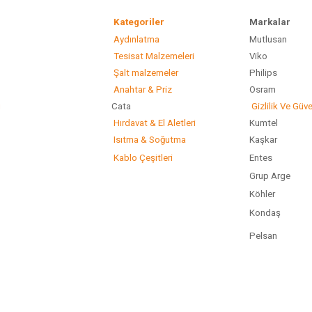
Kategoriler
Marka
Aydınlatma
Mutlusan
Tesisat Malzemeleri
Viko
Şalt malzemeler
Philip
Anahtar & Priz
Osram
ı
Cata
Gizlilik Ve Güve
Hırdavat & El Aletleri
Kumtel
Isıtma & Soğutma
Kaşkar
Kablo Çeşitleri
Entes
Grup Arge
Köhler
Kondaş
Pelsan