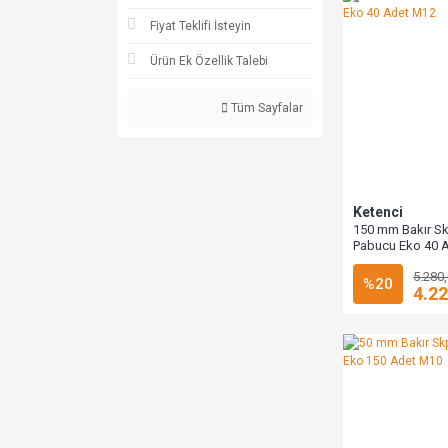
Fiyat Teklifi İsteyin
Ürün Ek Özellik Talebi
Tüm Sayfalar
Ketenci
150 mm Bakır S
Pabucu Eko 40 
5.280
%20
4.22