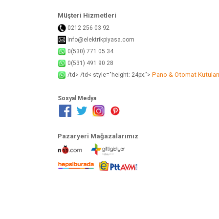
Müşteri Hizmetleri
92
0212 256 03
info@elektrikpiyasa.com
0(530) 771 05 34
0(531) 491 90 28
Pano & Otomat Kutular
/td> /td< style="height: 24px;">
Sosyal Medya
Pazaryeri Mağazalarımız