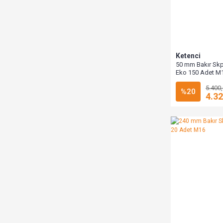
Ketenci
50 mm Bakır Sk
Eko 150 Adet M
5.400
%20
4.32