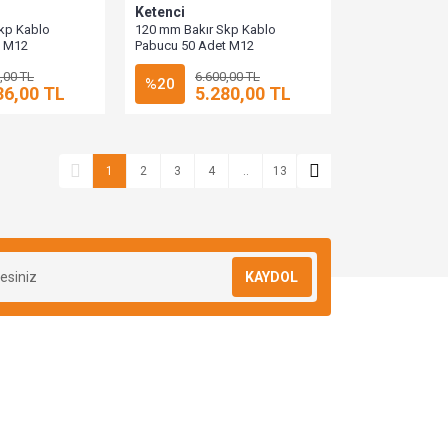
Ketenci
kp Kablo
120 mm Bakır Skp Kablo
t M12
Pabucu 50 Adet M12
,00 TL
6.600,00 TL
%20
36,00 TL
5.280,00 TL
1
2
3
4
..
13
KAYDOL