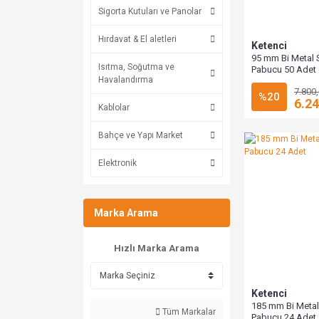
Sigorta Kutuları ve Panolar
Hırdavat & El aletleri
Ketenci
95 mm Bi Metal 
Isıtma, Soğutma ve
Pabucu 50 Adet
Havalandırma
7.800
%20
6.24
Kablolar
Bahçe ve Yapı Market
Elektronik
Marka Arama
Hızlı Marka Arama
Ketenci
185 mm Bi Metal
Tüm Markalar
Pabucu 24 Adet