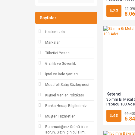
12.09
%33
8.06
Sayfalar
Hakkımızda
Markalar
Tüketici Yasası
Gizlilik ve Güvenlik
İptal ve İade Şartları
Mesafeli Satış Sözleşmesi
Ketenci
Kişisel Veriler Politikası
35 mm Bi Metal 
Pabucu 100 Ade
Banka Hesap Bilgilerimiz
11.40
%40
Müşteri Hizmetleri
6.84
Bulamadığınız ürünü bize
sorun, Sizin için bulalım!