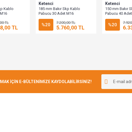
Ketenci
Ketenci
kp Kablo
185 mm Bakır Skp Kablo
150 mm Bakır S
 M16
Pabucu 30 Adet M16
Pabucu 40 Ade
,00 TL
7.200,00 TL
7.920
%20
%20
8,00 TL
5.760,00 TL
6.3
K İÇİN E-BÜLTENİMİZE KAYDOLABİLİRSİNİZ!