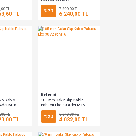
,00 TL
7.800,00 TL
%20
53,60 TL
6.240,00 TL
Ketenci
kp Kablo
185 mm Bakır Skp Kablo
 Adet M16
Pabucu Eko 30 Adet M16
,00 TL
5.040,00 TL
%20
20,00 TL
4.032,00 TL