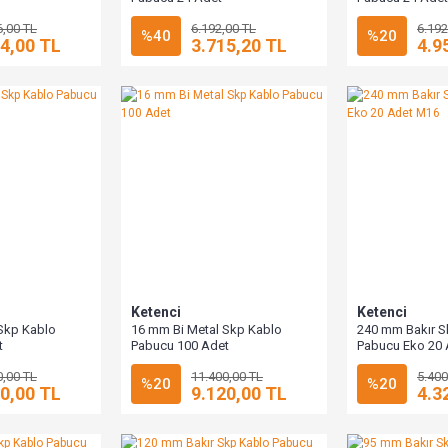
6,00 TL
6.192,00 TL
6.192
%40
%20
4,00 TL
3.715,20 TL
4.9
Ketenci
Ketenci
Skp Kablo
16 mm Bi Metal Skp Kablo
240 mm Bakır S
t
Pabucu 100 Adet
Pabucu Eko 20
0,00 TL
11.400,00 TL
5.400
%20
%20
0,00 TL
9.120,00 TL
4.3