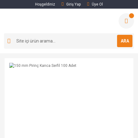
Hoşgeldiniz
Giriş Yap
Üye Ol
ARA