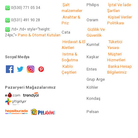
Şalt
Philips
İptal Ve İade
0(530) 771 05 34
malzemeler
Şartları
Anahtar &
Kişisel Veriler
Osram
0(531) 491 90 28
Priz
Politikası
/td> /td< style="height:
Gizlilik Ve
Cata
Pano & Otomat Kutuları
Güvenlik
24px;">
Hırdavat & El
Tüketici
Kumtel
Aletleri
Yasası
Isıtma &
Müşteri
Kaşkar
Sosyal Medya
Soğutma
Hizmetleri
Kablo
Banka Hesap
Entes
Çeşitleri
Bilgilerimiz
Grup Arge
Pazaryeri Mağazalarımız
Köhler
Kondaş
Pelsan