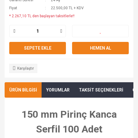
Garanti Süresi
24 Ay
Fiyat
22.500,00 TL + KDV
* 2.267,10 TL den başlayan taksitlerle!!
SEPETE EKLE
HEMEN AL
Karşılaştır
ÜRÜN BİLGİSİ
YORUMLAR
TAKSİT SEÇENEKLERİ
ÖN
150 mm Pirinç Kanca
Serfil 100 Adet