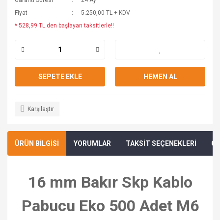
Garanti Süresi
24 Ay
Fiyat
5.250,00 TL + KDV
* 528,99 TL den başlayan taksitlerle!!
SEPETE EKLE
HEMEN AL
Karşılaştır
ÜRÜN BİLGİSİ
YORUMLAR
TAKSİT SEÇENEKLERİ
ÖN
16 mm Bakır Skp Kablo
Pabucu Eko 500 Adet M6