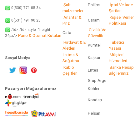
Şalt
Philips
İptal Ve İade
0(530) 771 05 34
malzemeler
Şartları
Anahtar &
Kişisel Veriler
Osram
0(531) 491 90 28
Priz
Politikası
/td> /td< style="height:
Gizlilik Ve
Cata
Pano & Otomat Kutuları
Güvenlik
24px;">
Hırdavat & El
Tüketici
Kumtel
Aletleri
Yasası
Isıtma &
Müşteri
Kaşkar
Sosyal Medya
Soğutma
Hizmetleri
Kablo
Banka Hesap
Entes
Çeşitleri
Bilgilerimiz
Grup Arge
Pazaryeri Mağazalarımız
Köhler
Kondaş
Pelsan