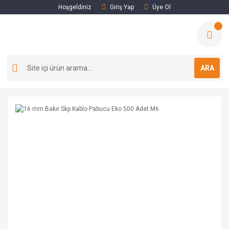
Hoşgeldiniz
Giriş Yap
Üye Ol
ARA