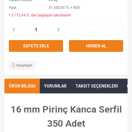
Garanti Süresi
24 Ay
Fiyat
31.500,00 TL + KDV
* 3.173,94 TL den başlayan taksitlerle!!
SEPETE EKLE
HEMEN AL
Karşılaştır
ÜRÜN BİLGİSİ
YORUMLAR
TAKSİT SEÇENEKLERİ
ÖN
16 mm Pirinç Kanca Serfil
350 Adet