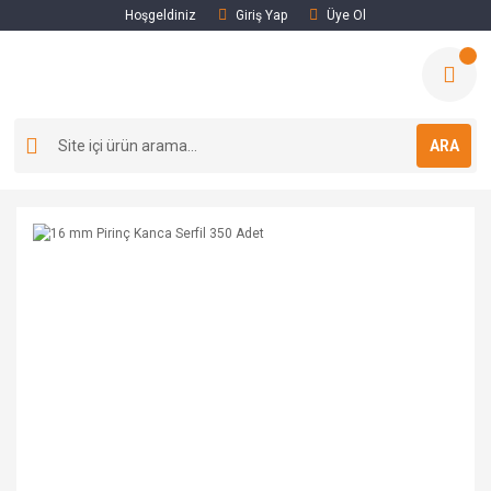
Hoşgeldiniz
Giriş Yap
Üye Ol
ARA