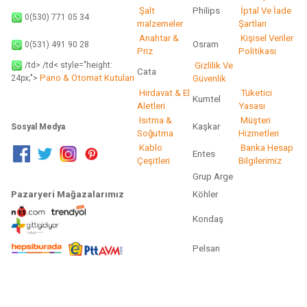
Şalt
Philips
İptal Ve İade
0(530) 771 05 34
malzemeler
Şartları
Anahtar &
Kişisel Veriler
Osram
0(531) 491 90 28
Priz
Politikası
/td> /td< style="height:
Gizlilik Ve
Cata
Pano & Otomat Kutuları
Güvenlik
24px;">
Hırdavat & El
Tüketici
Kumtel
Aletleri
Yasası
Isıtma &
Müşteri
Kaşkar
Sosyal Medya
Soğutma
Hizmetleri
Kablo
Banka Hesap
Entes
Çeşitleri
Bilgilerimiz
Grup Arge
Pazaryeri Mağazalarımız
Köhler
Kondaş
Pelsan