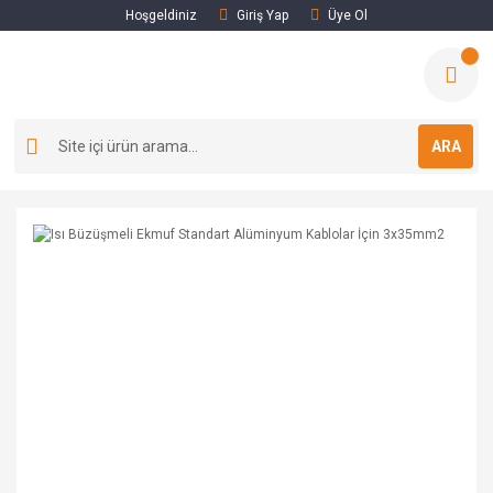
Hoşgeldiniz
Giriş Yap
Üye Ol
ARA