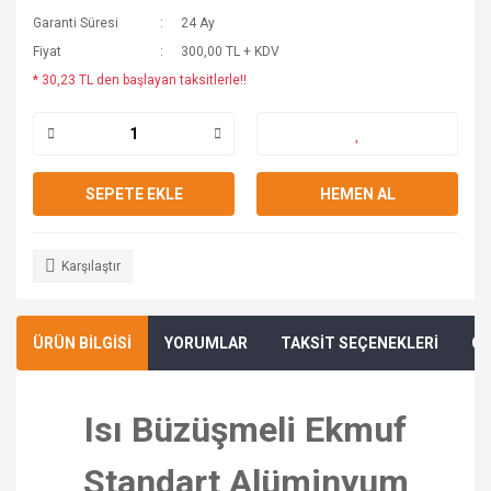
Garanti Süresi
24 Ay
Fiyat
300,00 TL + KDV
* 30,23 TL den başlayan taksitlerle!!
SEPETE EKLE
HEMEN AL
Karşılaştır
ÜRÜN BİLGİSİ
YORUMLAR
TAKSİT SEÇENEKLERİ
ÖN
Isı Büzüşmeli Ekmuf
Standart Alüminyum