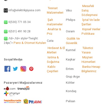
Gönder
Mesafeli
Tesisat
info@elektrikpiyasa.com
Viko
Satış
Malzemeleri
Sözleşmesi
Şalt
Philips
İptal Ve İade
0(530) 771 05 34
malzemeler
Şartları
Anahtar &
Kişisel Veriler
Osram
0(531) 491 90 28
Priz
Politikası
/td> /td< style="height:
Gizlilik Ve
Cata
Pano & Otomat Kutuları
Güvenlik
24px;">
Hırdavat & El
Tüketici
Kumtel
Aletleri
Yasası
Isıtma &
Müşteri
Kaşkar
Sosyal Medya
Soğutma
Hizmetleri
Kablo
Banka Hesap
Entes
Çeşitleri
Bilgilerimiz
Grup Arge
Pazaryeri Mağazalarımız
Köhler
Kondaş
Pelsan