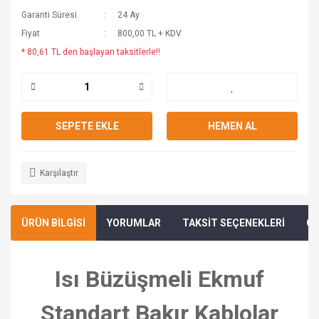
Garanti Süresi
24 Ay
Fiyat
800,00 TL + KDV
* 80,61 TL den başlayan taksitlerle!!
SEPETE EKLE
HEMEN AL
Karşılaştır
ÜRÜN BİLGİSİ
YORUMLAR
TAKSİT SEÇENEKLERİ
ÖN
Isı Büzüşmeli Ekmuf
Standart Bakır Kablolar