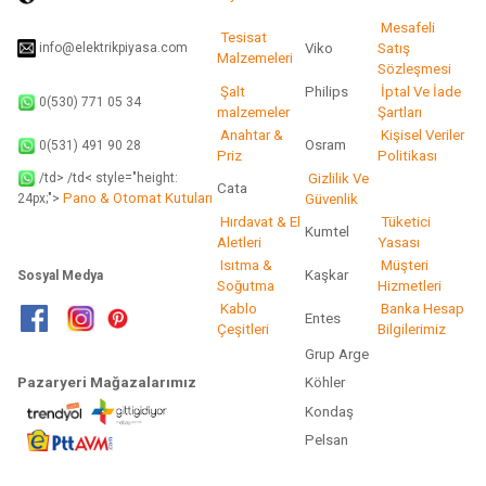
Gönder
Mesafeli
Tesisat
info@elektrikpiyasa.com
Viko
Satış
Malzemeleri
Sözleşmesi
Şalt
Philips
İptal Ve İade
0(530) 771 05 34
malzemeler
Şartları
Anahtar &
Kişisel Veriler
Osram
0(531) 491 90 28
Priz
Politikası
/td> /td< style="height:
Gizlilik Ve
Cata
Pano & Otomat Kutuları
Güvenlik
24px;">
Hırdavat & El
Tüketici
Kumtel
Aletleri
Yasası
Isıtma &
Müşteri
Kaşkar
Sosyal Medya
Soğutma
Hizmetleri
Kablo
Banka Hesap
Entes
Çeşitleri
Bilgilerimiz
Grup Arge
Pazaryeri Mağazalarımız
Köhler
Kondaş
Pelsan