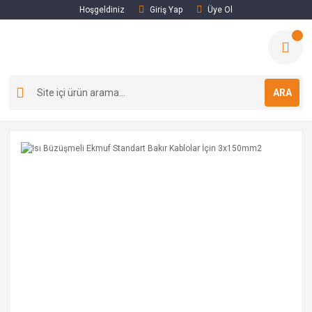
Hoşgeldiniz
Giriş Yap
Üye Ol
ARA