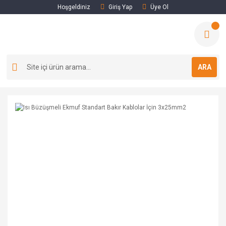
Hoşgeldiniz
Giriş Yap
Üye Ol
ARA