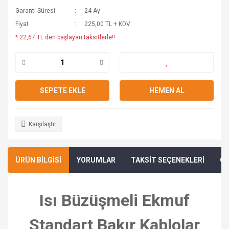
Garanti Süresi
24 Ay
Fiyat
225,00 TL + KDV
* 22,67 TL den başlayan taksitlerle!!
SEPETE EKLE
HEMEN AL
Karşılaştır
ÜRÜN BİLGİSİ
YORUMLAR
TAKSİT SEÇENEKLERİ
ÖN
Isı Büzüşmeli Ekmuf
Standart Bakır Kablolar