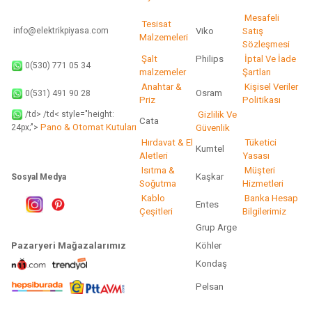
Gönder
Mesafeli
Tesisat
info@elektrikpiyasa.com
Viko
Satış
Malzemeleri
Sözleşmesi
Şalt
Philips
İptal Ve İade
0(530) 771 05 34
malzemeler
Şartları
Anahtar &
Kişisel Veriler
Osram
0(531) 491 90 28
Priz
Politikası
/td> /td< style="height:
Gizlilik Ve
Cata
Pano & Otomat Kutuları
Güvenlik
24px;">
Hırdavat & El
Tüketici
Kumtel
Aletleri
Yasası
Isıtma &
Müşteri
Kaşkar
Sosyal Medya
Soğutma
Hizmetleri
Kablo
Banka Hesap
Entes
Çeşitleri
Bilgilerimiz
Grup Arge
Pazaryeri Mağazalarımız
Köhler
Kondaş
Pelsan