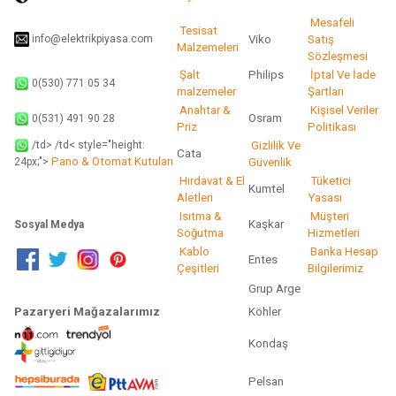
Gönder
Mesafeli
Tesisat
info@elektrikpiyasa.com
Viko
Satış
Malzemeleri
Sözleşmesi
Şalt
Philips
İptal Ve İade
0(530) 771 05 34
malzemeler
Şartları
Anahtar &
Kişisel Veriler
Osram
0(531) 491 90 28
Priz
Politikası
/td> /td< style="height:
Gizlilik Ve
Cata
Pano & Otomat Kutuları
Güvenlik
24px;">
Hırdavat & El
Tüketici
Kumtel
Aletleri
Yasası
Isıtma &
Müşteri
Kaşkar
Sosyal Medya
Soğutma
Hizmetleri
Kablo
Banka Hesap
Entes
Çeşitleri
Bilgilerimiz
Grup Arge
Pazaryeri Mağazalarımız
Köhler
Kondaş
Pelsan