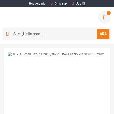
Hoşgeldiniz
Giriş Yap
Üye Ol
ARA