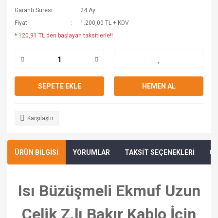
Garanti Süresi
24 Ay
Fiyat
1.200,00 TL + KDV
* 120,91 TL den başlayan taksitlerle!!
SEPETE EKLE
HEMEN AL
Karşılaştır
ÜRÜN BİLGİSİ
YORUMLAR
TAKSİT SEÇENEKLERİ
ÖN
Isı Büzüşmeli Ekmuf Uzun
Çelik Z.lı Bakır Kablo İçin