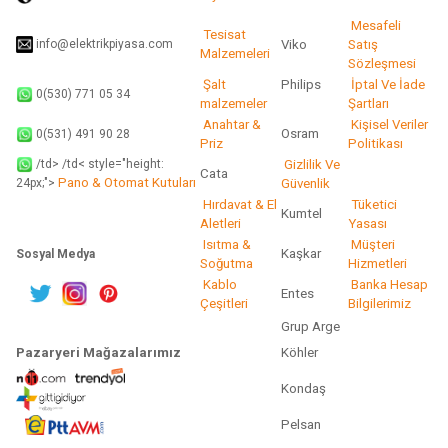
Gönder
Mesafeli
Tesisat
info@elektrikpiyasa.com
Viko
Satış
Malzemeleri
Sözleşmesi
Şalt
Philips
İptal Ve İade
0(530) 771 05 34
malzemeler
Şartları
Anahtar &
Kişisel Veriler
Osram
0(531) 491 90 28
Priz
Politikası
/td> /td< style="height:
Gizlilik Ve
Cata
Pano & Otomat Kutuları
Güvenlik
24px;">
Hırdavat & El
Tüketici
Kumtel
Aletleri
Yasası
Isıtma &
Müşteri
Kaşkar
Sosyal Medya
Soğutma
Hizmetleri
Kablo
Banka Hesap
Entes
Çeşitleri
Bilgilerimiz
Grup Arge
Pazaryeri Mağazalarımız
Köhler
Kondaş
Pelsan