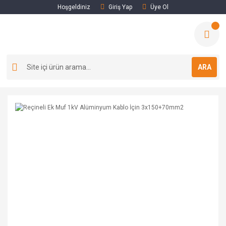
Hoşgeldiniz
Giriş Yap
Üye Ol
ARA