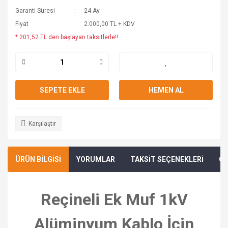
Garanti Süresi
24 Ay
Fiyat
2.000,00 TL + KDV
* 201,52 TL den başlayan taksitlerle!!
SEPETE EKLE
HEMEN AL
Karşılaştır
ÜRÜN BİLGİSİ
YORUMLAR
TAKSİT SEÇENEKLERİ
ÖN
Reçineli Ek Muf 1kV
Alüminyum Kablo İçin