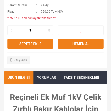
Garanti Süresi
24 Ay
Fiyat
750,00 TL + KDV
* 75,57 TL den başlayan taksitlerle!!
SEPETE EKLE
HEMEN AL
Karşılaştır
ÜRÜN BİLGİSİ
YORUMLAR
TAKSİT SEÇENEKLERİ
ÖN
Reçineli Ek Muf 1kV Çelik
Zırhlı Bakır Kablolar İçin