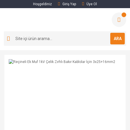
Hoşgeldiniz
Giriş Yap
Üye Ol
ARA