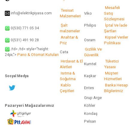
Gönder
Mesafeli
Tesisat
info@elektrikpiyasa.com
Viko
Satış
Malzemeleri
Sözleşmesi
Şalt
Philips
İptal Ve İade
0(530) 771 05 34
malzemeler
Şartları
Anahtar &
Kişisel Veriler
Osram
0(531) 491 90 28
Priz
Politikası
/td> /td< style="height:
Gizlilik Ve
Cata
Pano & Otomat Kutuları
Güvenlik
24px;">
Hırdavat & El
Tüketici
Kumtel
Aletleri
Yasası
Isıtma &
Müşteri
Kaşkar
Sosyal Medya
Soğutma
Hizmetleri
Kablo
Banka Hesap
Entes
Çeşitleri
Bilgilerimiz
Grup Arge
Pazaryeri Mağazalarımız
Köhler
Kondaş
Pelsan