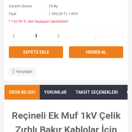
Garanti Süresi
24 Ay
Fiyat
1.300,00 TL + KDV
* 130,99 TL den başlayan taksitlerle!!
SEPETE EKLE
HEMEN AL
Karşılaştır
ÜRÜN BİLGİSİ
YORUMLAR
TAKSİT SEÇENEKLERİ
ÖN
Reçineli Ek Muf 1kV Çelik
Zırhlı Bakır Kablolar İçin