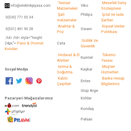
Tesisat
Mesafeli Satış
Viko
info@elektrikpiyasa.com
Gönder
Malzemeleri
Sözleşmesi
Şalt
Philips
İptal Ve İade
0(530) 771 05 34
malzemeler
Şartları
Anahtar &
Kişisel Veriler
Osram
0(531) 491 90 28
Priz
Politikası
/td> /td< style="height:
Gizlilik Ve
Pano & Otomat
Cata
24px;">
Güvenlik
Kutuları
Hırdavat & El
Tüketici
Kumtel
Aletleri
Yasası
Isıtma &
Müşteri
Kaşkar
Sosyal Medya
Soğutma
Hizmetleri
Kablo
Banka Hesap
Entes
Çeşitleri
Bilgilerimiz
Grup Arge
Pazaryeri Mağazalarımız
Köhler
Kondaş
Pelsan