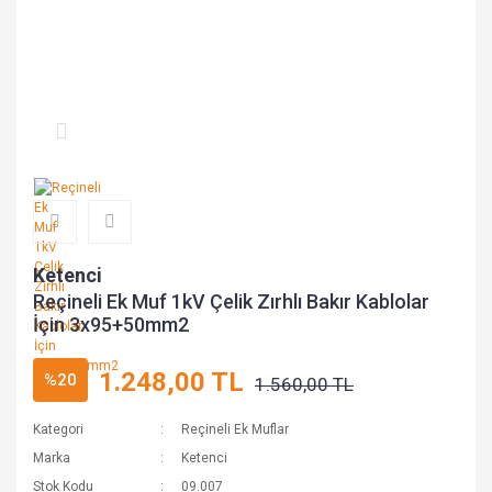
Ketenci
Reçineli Ek Muf 1kV Çelik Zırhlı Bakır Kablolar
İçin 3x95+50mm2
1.248,00 TL
%20
1.560,00 TL
Kategori
Reçineli Ek Muflar
Marka
Ketenci
Stok Kodu
09.007