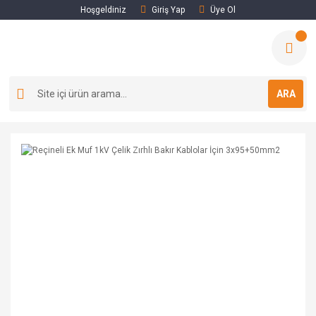
Hoşgeldiniz
Giriş Yap
Üye Ol
ARA