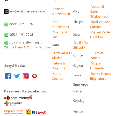
Gönder
Mesafeli
Tesisat
info@elektrikpiyasa.com
Viko
Satış
Malzemeleri
Sözleşmesi
Şalt
Philips
İptal Ve İade
0(530) 771 05 34
malzemeler
Şartları
Anahtar &
Kişisel Veriler
Osram
0(531) 491 90 28
Priz
Politikası
/td> /td< style="height:
Gizlilik Ve
Cata
Pano & Otomat Kutuları
Güvenlik
24px;">
Hırdavat & El
Tüketici
Kumtel
Aletleri
Yasası
Isıtma &
Müşteri
Kaşkar
Sosyal Medya
Soğutma
Hizmetleri
Kablo
Banka Hesap
Entes
Çeşitleri
Bilgilerimiz
Grup Arge
Pazaryeri Mağazalarımız
Köhler
Kondaş
Pelsan