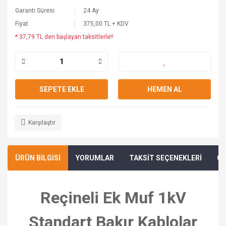
Garanti Süresi
24 Ay
Fiyat
375,00 TL + KDV
* 37,79 TL den başlayan taksitlerle!!
SEPETE EKLE
HEMEN AL
Karşılaştır
ÜRÜN BİLGİSİ
YORUMLAR
TAKSİT SEÇENEKLERİ
ÖN
Reçineli Ek Muf 1kV
Standart Bakır Kablolar