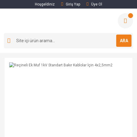
Hoşgeldiniz
Giriş Yap
Üye Ol
ARA